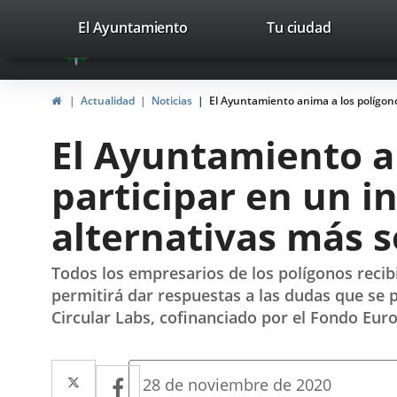
Portal
Saltar al contenido
valladolid.es
El Ayuntamiento
Tu ciudad
avaTop
Web
del
Inicio
Actualidad
Noticias
El Ayuntamiento anima a los polígono
Ayuntamiento
El Ayuntamiento an
de
participar en un 
Valladolid
alternativas más s
Todos los empresarios de los polígonos recib
permitirá dar respuestas a las dudas que se 
Circular Labs, cofinanciado por el Fondo Eur
Twitter
Enlace
Facebook
Enlace
Fecha
28 de noviembre de 2020