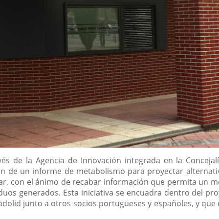
avés de la Agencia de Innovación integrada en la Conceja
n de un informe de metabolismo para proyectar alternativ
ular, con el ánimo de recabar información que permita un 
iduos generados. Esta iniciativa se encuadra dentro del pro
adolid junto a otros socios portugueses y españoles, y que