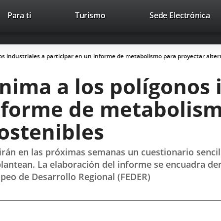
Este
En
Para ti
Turismo
Sede Electrónica
Accesibilidad
Trabaja con nosotros
Contac
enlace
a
se
un
abrirá
apl
s industriales a participar en un informe de metabolismo para proyectar alter
en
ext
una
ima a los polígonos i
ventana
nueva.
informe de metabolis
ostenibles
irán en las próximas semanas un cuestionario senci
plantean. La elaboración del informe se encuadra de
opeo de Desarrollo Regional (FEDER)