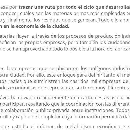
 pasa por
trazar una ruta por todo el ciclo que desarroll
e conocer cuáles son las materias primas más empleadas e
lo y, finalmente, los residuos que se generan. Todo ello ap
n en la economía de la ciudad
.
erias fluyen a través de los procesos de producción indus
efician las propias empresas, pero también los ciudadano
n o se han aprovechado todo lo posible a la hora de fabri
en las empresas que se ubican en los polígonos industr
ra ciudad. Por ello, este enfoque para definir tanto el me
tos reales que suministren las casi dos mil empresas de l
idades económicas que representan sectores muy diferentes
ávez ha enviado recientemente una carta a estas asociacio
participar, resaltando que la coordinación con las diferen
colaboración público-privada entre instituciones. Todos 
cillo y rápido de completar cuya información permitirá dar
o que estudia el informe de metabolismo económico s