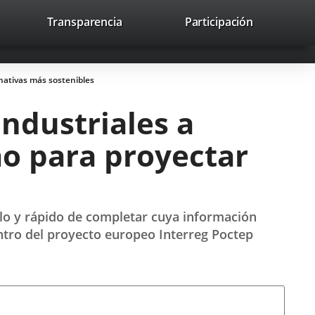
lace
Transparencia
Participación
avaHeaderSocial
Enlace
Enlace
Enlace
Buscar
to
Buscar
a
a
a
a
una
una
una
icación
aplicación
aplicación
aplicación
nativas más sostenibles
erna.
externa.
externa.
externa.
ndustriales a
mo para proyectar
llo y rápido de completar cuya información
ntro del proyecto europeo Interreg Poctep