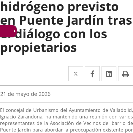
hidrógeno previsto
en Puente Jardín tras
el diálogo con los
propietarios
Twitter
Enlace
Facebook
Enlace
Linke
Enlace
I
a
a
a
una
una
una
Fecha
21 de mayo de 2026
de
aplicación
aplicación
aplica
la
Descripción
noticia
externa.
externa.
extern
El concejal de Urbanismo del Ayuntamiento de Valladolid,
Ignacio Zarandona, ha mantenido una reunión con varios
representantes de la Asociación de Vecinos del barrio de
Puente Jardín para abordar la preocupación existente por