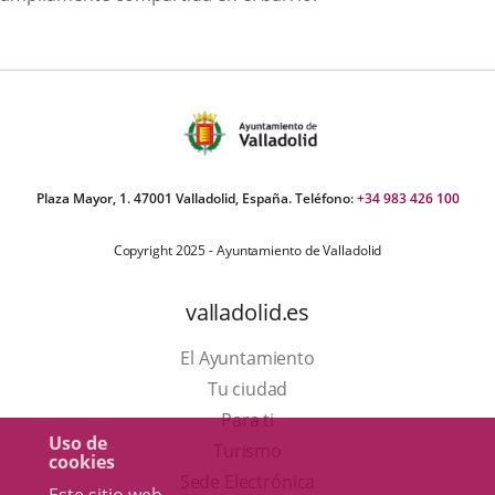
Plaza Mayor, 1. 47001 Valladolid, España. Teléfono:
+34 983 426 100
Copyright 2025 - Ayuntamiento de Valladolid
valladolid.es
El Ayuntamiento
Tu ciudad
Para ti
Uso de
Este
Turismo
cookies
enlace
Enlace
Sede Electrónica