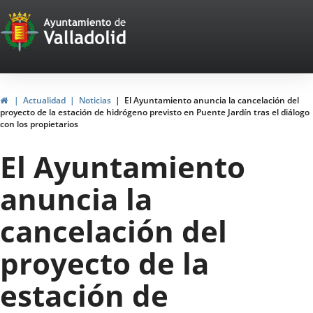
Portal
Saltar al contenido
Web
del
Ayuntamiento
Inicio
Actualidad
Noticias
El Ayuntamiento anuncia la cancelación del
proyecto de la estación de hidrógeno previsto en Puente Jardín tras el diálogo
de
con los propietarios
Valladolid
El Ayuntamiento
anuncia la
cancelación del
proyecto de la
estación de