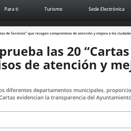
Este
En
Para ti
Turismo
Sede Electrónica
Accesibilidad
Trabaja con nosotros
Contac
enlace
a
se
un
abrirá
apl
tas de Servicios” que recogen compromisos de atención y mejora a los ciudad
en
ext
una
rueba las 20 “Cartas 
ventana
nueva.
os de atención y mej
los diferentes departamentos municipales, proporci
Cartas evidencian la transparencia del Ayuntamiento