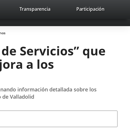
lace
Transparencia
Participación
avaHeaderSocial
Enlace
Enlace
Enlace
Buscar
to
Buscar
a
a
a
a
una
una
una
icación
aplicación
aplicación
aplicación
anos
erna.
externa.
externa.
externa.
de Servicios” que
ora a los
onando información detallada sobre los
 de Valladolid