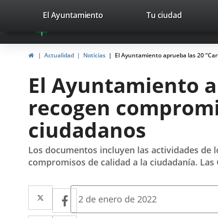
Portal
Saltar al contenido
valladolid.es
El Ayuntamiento
Tu ciudad
avaTop
Web
del
Inicio
Actualidad
Noticias
El Ayuntamiento aprueba las 20 “Car
Ayuntamiento
El Ayuntamiento ap
de
recogen compromis
Valladolid
ciudadanos
Los documentos incluyen las actividades de 
compromisos de calidad a la ciudadanía. Las 
Twitter
Enlace
Facebook
Enlace
Fecha
2 de enero de 2022
de
a
a
la