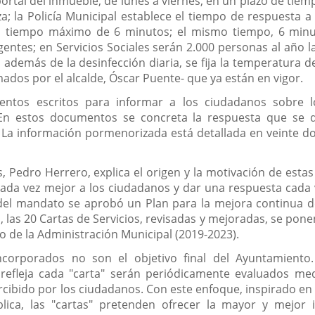
ortal del inmueble, de lunes a viernes, en un plazo de tie
eza; la Policía Municipal establece el tiempo de respuesta
n tiempo máximo de 6 minutos; el mismo tiempo, 6 minut
ntes; en Servicios Sociales serán 2.000 personas al año l
 además de la desinfección diaria, se fija la temperatura 
ados por el alcalde, Óscar Puente- que ya están en vigor.
entos escritos para informar a los ciudadanos sobre l
En estos documentos se concreta la respuesta que se d
a. La información pormenorizada está detallada en veinte 
s, Pedro Herrero, explica el origen y la motivación de estas
ada vez mejor a los ciudadanos y dar una respuesta cada 
o del mandato se aprobó un Plan para la mejora continua de
, las 20 Cartas de Servicios, revisadas y mejoradas, se pon
 de la Administración Municipal (2019-2023).
ncorporados no son el objetivo final del Ayuntamient
fleja cada "carta" serán periódicamente evaluados media
cibido por los ciudadanos. Con este enfoque, inspirado en l
blica, las "cartas" pretenden ofrecer la mayor y mejor 