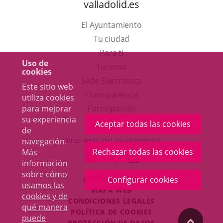
valladolid.es
El Ayuntamiento
Tu ciudad
Para ti
Uso de
Este
Turismo
cookies
enlace
Enlace
Sede Electrónica
Este sitio web
se
a
Transparencia
utiliza cookies
abrirá
una
para mejorar
Participación
su experiencia
en
aplicación
Aceptar todas las cookies
de
una
externa.
Otras webs del ayuntamiento
navegación.
ventana
Rechazar todas las cookies
Más
aderSocial
ENLACE
ENLACE
ENLACE
información
nueva.
A
A
A
sobre
cómo
ACCESIBILIDAD
Configurar cookies
UNA
UNA
UNA
usamos las
MAPA WEB
APLICACIÓN
APLICACIÓN
APLICACIÓN
cookies y de
r
CONDICIONES LEGALES
EXTERNA.
EXTERNA.
EXTERNA.
qué manera
POLÍTICA DE COOKIES
puede
"Volver
PROTECCIÓN DE DATOS