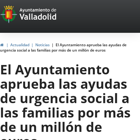
Portal
Saltar al contenido
Web
del
Ayuntamiento
Inicio
Actualidad
Noticias
El Ayuntamiento aprueba las ayudas de
urgencia social a las familias por más de un millón de euros
de
El Ayuntamiento
Valladolid
aprueba las ayudas
de urgencia social a
las familias por más
de un millón de