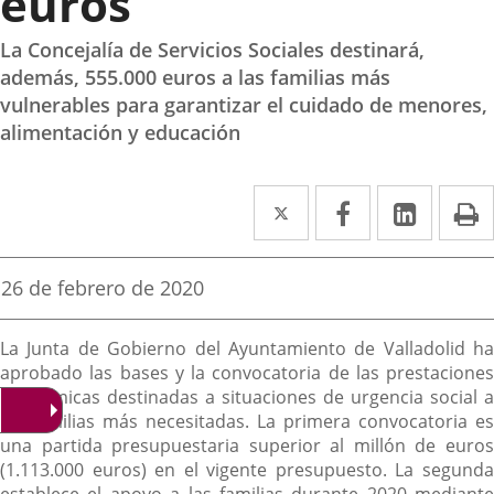
euros
La Concejalía de Servicios Sociales destinará,
además, 555.000 euros a las familias más
vulnerables para garantizar el cuidado de menores,
alimentación y educación
Twitter
Enlace
Facebook
Enlace
Linke
Enlace
I
a
a
a
una
una
una
Fecha
26 de febrero de 2020
de
aplicación
aplicación
aplica
la
Descripción
noticia
externa.
externa.
extern
La Junta de Gobierno del Ayuntamiento de Valladolid ha
aprobado las bases y la convocatoria de las prestaciones
económicas destinadas a situaciones de urgencia social a
las familias más necesitadas. La primera convocatoria es
una partida presupuestaria superior al millón de euros
(1.113.000 euros) en el vigente presupuesto. La segunda