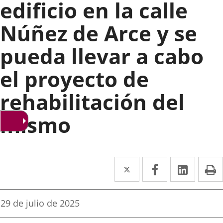
edificio en la calle
Núñez de Arce y se
pueda llevar a cabo
el proyecto de
rehabilitación del
mismo
Twitter
Enlace
Facebook
Enlace
Linke
Enlace
I
a
a
a
una
una
una
Fecha
29 de julio de 2025
de
aplicación
aplicación
aplica
la