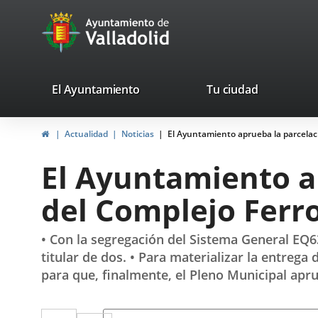
Portal
Saltar al contenido
avaTop
Web
del
Ayuntamiento
valladolid.es
El Ayuntamiento
Tu ciudad
de
Inicio
Actualidad
Noticias
El Ayuntamiento aprueba la parcelaci
Valladolid
El Ayuntamiento ap
del Complejo Ferro
• Con la segregación del Sistema General EQ63,
titular de dos. • Para materializar la entreg
para que, finalmente, el Pleno Municipal apru