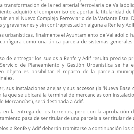
a transformación de la red arterial ferroviaria de Valladoli
nto adquirió el compromiso de aportar la titularidad de l
ruir en el Nuevo Complejo Ferroviario de la Variante Este.
as y gravámenes y sin contraprestación alguna a Renfe y Adif
s urbanísticas, finalmente el Ayuntamiento de Valladolid h
 configura como una única parcela de sistemas generales 
 de entregar los suelos a Renfe y Adif resulta preciso pr
Servicio de Planeamiento y Gestión Urbanística se ha e
yo objeto es posibilitar el reparto de la parcela muni
inales.
er, sus instalaciones anejas y sus accesos (la ‘Nueva Base 
n la que se ubicará la terminal de mercancías con instalaci
de Mercancías’), será destinada a Adif.
en la entrega de los terrenos, pero con la aprobación d
ntamiento pasa de ser titular de una parcela a ser titular de 
uelos a Renfe y Adif deberán tramitarse a continuación los