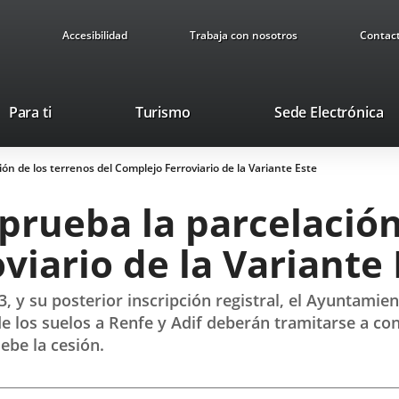
Accesibilidad
Trabaja con nosotros
Contac
Este
En
Para ti
Turismo
Sede Electrónica
enlace
a
se
u
ón de los terrenos del Complejo Ferroviario de la Variante Este
abrirá
ap
en
ex
rueba la parcelación
una
ventana
viario de la Variante 
nueva.
 y su posterior inscripción registral, el Ayuntamien
a de los suelos a Renfe y Adif deberán tramitarse a 
ebe la cesión.