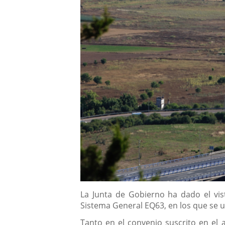
Descripción
La Junta de Gobierno ha dado el vis
Sistema General EQ63, en los que se ub
Tanto en el convenio suscrito en el a