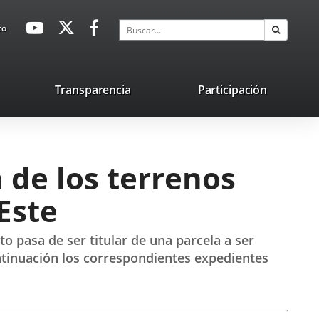
avaHeaderSocial
Enlace
Enlace
Enlace
Buscar
to
Buscar
a
a
a
una
una
una
aplicación
aplicación
aplicación
lace
Transparencia
Participación
externa.
externa.
externa.
na
licación
terna.
 de los terrenos
Este
to pasa de ser titular de una parcela a ser
continuación los correspondientes expedientes