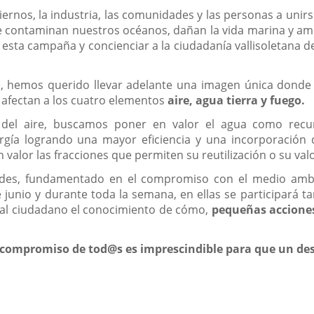
ernos, la industria, las comunidades y las personas a unir
ue contaminan nuestros océanos, dañan la vida marina y a
sta campaña y concienciar a la ciudadanía vallisoletana d
, hemos querido llevar adelante una imagen única donde 
 afectan a los cuatro elementos
aire, agua tierra y fuego.
 del aire, buscamos poner en valor el agua como rec
rgía logrando una mayor eficiencia y una incorporación d
alor las fracciones que permiten su reutilización o su valo
des, fundamentado en el compromiso con el medio ambient
e junio y durante toda la semana, en ellas se participará
n al ciudadano el conocimiento de cómo,
pequeñas acciones
.
l compromiso de tod@s es imprescindible para que un desa