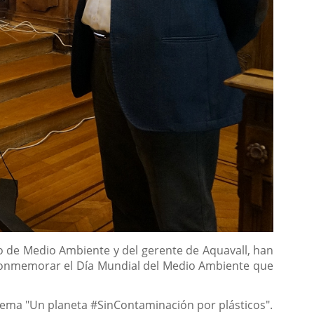
o de Medio Ambiente y del gerente de Aquavall, han
 conmemorar el Día Mundial del Medio Ambiente que
 lema "Un planeta #SinContaminación por plásticos".