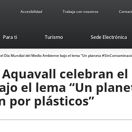
Accesibilidad
Trabaja con nosotros
Contac
Este
En
Para ti
Turismo
Sede Electrónica
enlace
a
se
u
 el Día Mundial del Medio Ambiente bajo el lema “Un planeta #SinContaminació
abrirá
ap
en
ex
Aquavall celebran el
una
ventana
jo el lema “Un plane
nueva.
 por plásticos”