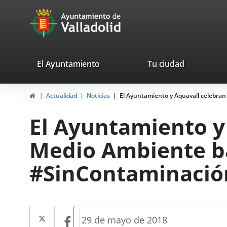
Portal
Saltar al contenido
avaTop
Web
del
Ayuntamiento
valladolid.es
El Ayuntamiento
Tu ciudad
de
Inicio
Actualidad
Noticias
El Ayuntamiento y Aquavall celebran
Valladolid
El Ayuntamiento y 
Medio Ambiente ba
#SinContaminación
Twitter
Enlace
Facebook
Enlace
Fecha
29 de mayo de 2018