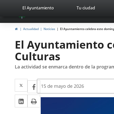
Portal
Saltar al contenido
valladolid.es
El Ayuntamiento
Tu ciudad
avaTop
Web
del
Inicio
Actualidad
Noticias
El Ayuntamiento celebra este domingo
Ayuntamiento
El Ayuntamiento ce
de
Culturas
Valladolid
La actividad se enmarca dentro de la progra
Twitter
Enlace
Facebook
Enlace
Fecha
15 de mayo de 2026
de
a
a
la
LinkedIn
Enlace
Imprimir
una
noticia
una
a
aplicación
aplicación