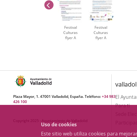
anterior
Festival
Festival
Culturas
Culturas
flyer A
flyer A
Número
de
diapositivas:
2
valladol
El Ayunt
Plaza Mayor, 1. 47001 Valladolid, España. Teléfono:
+34 983
426 100
Para ti
Sede Elec
Copyright 2025 - Ayuntamiento de Valladolid
Participa
Uso de cookies
Este sitio web utiliza cookies para mejo