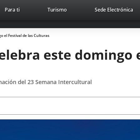
Este
En
Para ti
Turismo
Sede Electrónica
Accesibilidad
Trabaja con nosotros
Contac
enlace
a
se
un
abrirá
apl
 el Festival de las Culturas
en
ext
una
lebra este domingo el
ventana
nueva.
mación del 23 Semana Intercultural