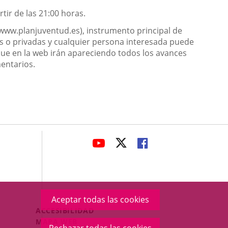
tir de las 21:00 horas.
 (www.planjuventud.es), instrumento principal de
icas o privadas y cualquier persona interesada puede
que en la web irán apareciendo todos los avances
mentarios.
avaHeaderSocial
ENLACE
ENLACE
ENLACE
A
A
A
UNA
UNA
UNA
APLICACIÓN
APLICACIÓN
APLICACIÓN
EXTERNA.
EXTERNA.
EXTERNA.
Aceptar todas las cookies
Menú
ACCESIBILIDAD
Legal
MAPA WEB