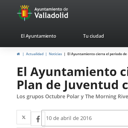
Portal
Saltar al contenido
avaTop
Web
del
Ayuntamiento
valladolid.es
El Ayuntamiento
Tu ciudad
de
Inicio
Actualidad
Noticias
El Ayuntamiento cierra el periodo de 
Valladolid
El Ayuntamiento ci
Plan de Juventud c
Los grupos Octubre Polar y The Morning Rive
Twitter
Enlace
Facebook
Enlace
Fecha
10 de abril de 2016
de
a
a