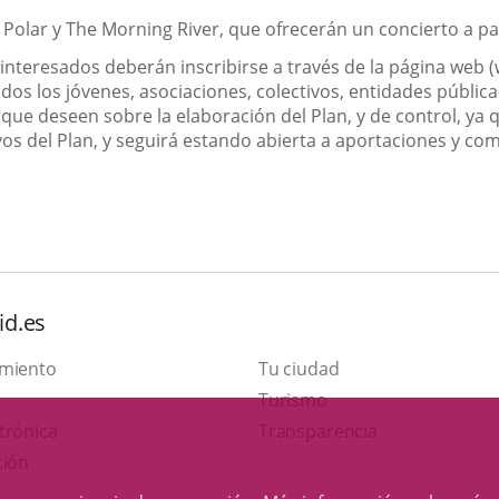
 Polar y The Morning River, que ofrecerán un concierto a par
s interesados deberán inscribirse a través de la página web
 todos los jóvenes, asociaciones, colectivos, entidades públ
que deseen sobre la elaboración del Plan, y de control, ya 
vos del Plan, y seguirá estando abierta a aportaciones y co
id.es
amiento
Tu ciudad
Este
Turismo
Enlace
enlace
trónica
Transparencia
a
se
ción
una
abrirá