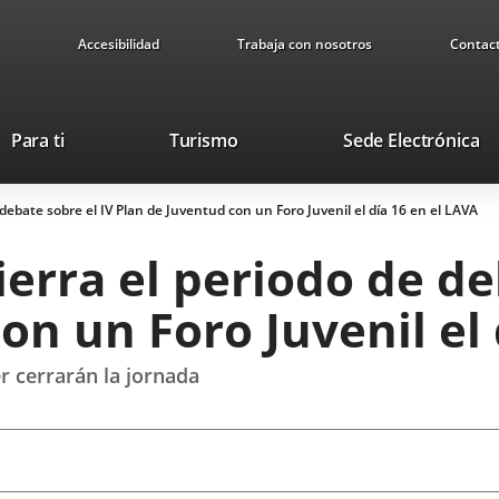
Accesibilidad
Trabaja con nosotros
Contac
Este
En
Para ti
Turismo
Sede Electrónica
enlace
a
se
u
debate sobre el IV Plan de Juventud con un Foro Juvenil el día 16 en el LAVA
abrirá
ap
en
ex
erra el periodo de de
una
ventana
on un Foro Juvenil el 
nueva.
r cerrarán la jornada