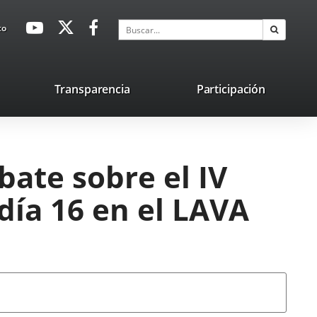
avaHeaderSocial
Enlace
Enlace
Enlace
Buscar
to
Buscar
a
a
a
una
una
una
aplicación
aplicación
aplicación
lace
Transparencia
Participación
externa.
externa.
externa.
na
licación
terna.
bate sobre el IV
día 16 en el LAVA