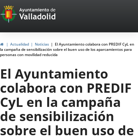
Portal
Saltar al contenido
Web
del
Ayuntamiento
Inicio
Actualidad
Noticias
El Ayuntamiento colabora con PREDIF CyL en
la campaña de sensibilización sobre el buen uso de los aparcamientos para
de
personas con movilidad reducida
Valladolid
El Ayuntamiento
colabora con PREDIF
CyL en la campaña
de sensibilización
sobre el buen uso de