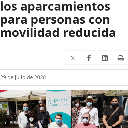
los aparcamientos
para personas con
movilidad reducida
Twitter
Enlace
Facebook
Enlace
Linke
Enlace
I
a
a
a
una
una
una
Fecha
29 de julio de 2020
de
aplicación
aplicación
aplica
la
noticia
externa.
externa.
extern