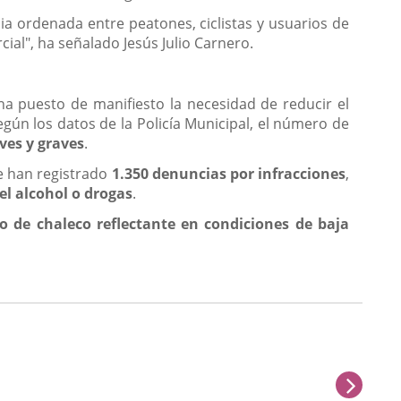
una
ia ordenada entre peatones, ciclistas y usuarios de
aplicación
ial", ha señalado Jesús Julio Carnero.
externa.
a puesto de manifiesto la necesidad de reducir el
egún los datos de la Policía Municipal, el número de
ves y graves
.
e han registrado
1.350 denuncias por infracciones
,
el alcohol o drogas
.
so de chaleco reflectante
en condiciones de baja
sigu