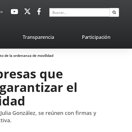
avaHeaderSocial
Enlace
Enlace
Enlace
Buscar
to
Buscar
a
a
a
una
una
una
aplicación
aplicación
aplicación
lace
Transparencia
Participación
externa.
externa.
externa.
na
to de la ordenanza de movilidad
licación
terna.
presas que
garantizar el
idad
, Julia González, se reúnen con firmas y
tiva.