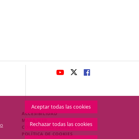
avaHeaderSocial
ENLACE
ENLACE
ENLACE
A
A
A
UNA
UNA
UNA
APLICACIÓN
APLICACIÓN
APLICACIÓN
EXTERNA.
EXTERNA.
EXTERNA.
Aceptar todas las cookies
Menú
ACCESIBILIDAD
Legal
MAPA WEB
Rechazar todas las cookies
o
Footer
CONDICIONES LEGALES
POLÍTICA DE COOKIES