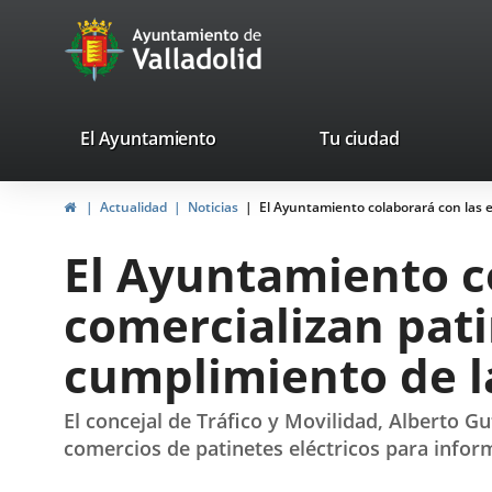
Portal
Saltar al contenido
avaTop
Web
del
Ayuntamiento
valladolid.es
El Ayuntamiento
Tu ciudad
de
Inicio
Actualidad
Noticias
El Ayuntamiento colaborará con las e
Valladolid
El Ayuntamiento c
comercializan pati
cumplimiento de l
El concejal de Tráfico y Movilidad, Alberto Gu
comercios de patinetes eléctricos para infor