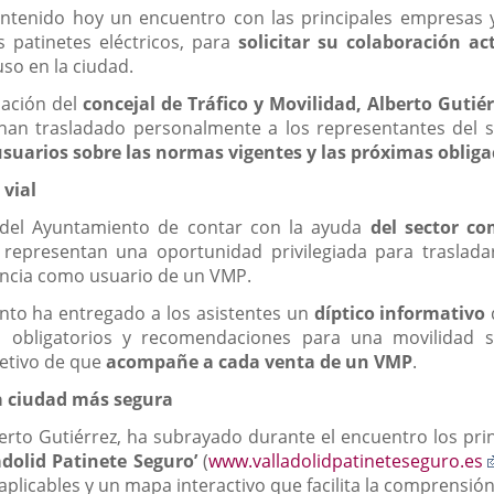
antenido hoy un encuentro con las principales empresas 
s patinetes eléctricos, para
solicitar su colaboración a
so en la ciudad.
pación del
concejal de Tráfico y Movilidad, Alberto Gutié
an trasladado personalmente a los representantes del s
 usuarios sobre las normas vigentes y las próximas oblig
 vial
 del Ayuntamiento de contar con la ayuda
del sector co
 representan una oportunidad privilegiada para traslada
iencia como usuario de un VMP.
to ha entregado a los asistentes un
díptico informativo
os obligatorios y recomendaciones para una movilidad s
jetivo de que
acompañe a cada venta de un VMP
.
 ciudad más segura
lberto Gutiérrez, ha subrayado durante el encuentro los pri
adolid Patinete Seguro’
(
www.valladolidpatineteseguro.es
aplicables y un mapa interactivo que facilita la comprensión