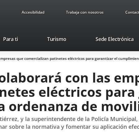
Accesibilidad
Trabaja con nosotros
Contac
Este
En
Para ti
Turismo
Sede Electrónica
enlace
a
se
u
mpresas que comercializan patinetes eléctricos para garantizar el cumplimien
abrirá
ap
en
ex
olaborará con las em
una
ventana
netes eléctricos para 
nueva.
a ordenanza de movil
tiérrez, y la superintendente de la Policía Municipal
mar sobre la normativa y fomentar su aplicación efec