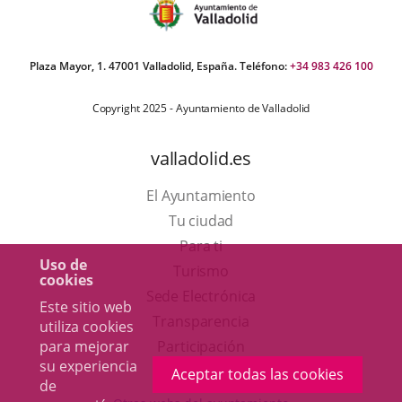
Plaza Mayor, 1. 47001 Valladolid, España. Teléfono:
+34 983 426 100
Copyright 2025 - Ayuntamiento de Valladolid
valladolid.es
El Ayuntamiento
Tu ciudad
Para ti
Uso de
Este
Turismo
cookies
enlace
Enlace
Sede Electrónica
Este sitio web
se
a
Transparencia
utiliza cookies
abrirá
una
para mejorar
Participación
su experiencia
en
aplicación
Aceptar todas las cookies
de
una
externa.