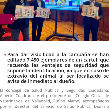
Descripción
Para dar visibilidad a la campaña se han
editado 7.450 ejemplares de un cartel, que
recuerda las ventajas de seguridad que
supone la identificación, ya que en caso de
extravío del animal al ser localizado se
avisa de inmediato al dueño.
El concejal de Salud Pública y Seguridad Ciudadana,
Alberto Cuadrado, y el presidente del Colegio Oficial de
Veterinarios de Valladolid, Rufino Álamo, acompañados
por el director del servicio de Salud Pública, Dionisio