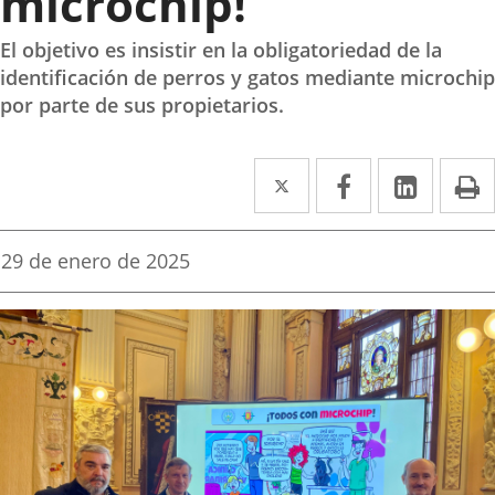
microchip!’
El objetivo es insistir en la obligatoriedad de la
identificación de perros y gatos mediante microchip
por parte de sus propietarios.
Twitter
Enlace
Facebook
Enlace
Linke
Enlace
I
a
a
a
una
una
una
Fecha
29 de enero de 2025
de
aplicación
aplicación
aplica
la
noticia
externa.
externa.
extern