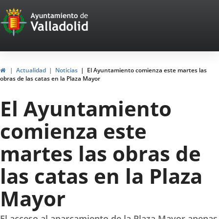
Portal
Saltar al contenido
Web
del
Ayuntamiento
Inicio
Actualidad
Noticias
El Ayuntamiento comienza este martes las
obras de las catas en la Plaza Mayor
de
El Ayuntamiento
Valladolid
comienza este
martes las obras de
las catas en la Plaza
Mayor
El acceso al aparcamiento de la Plaza Mayor apenas