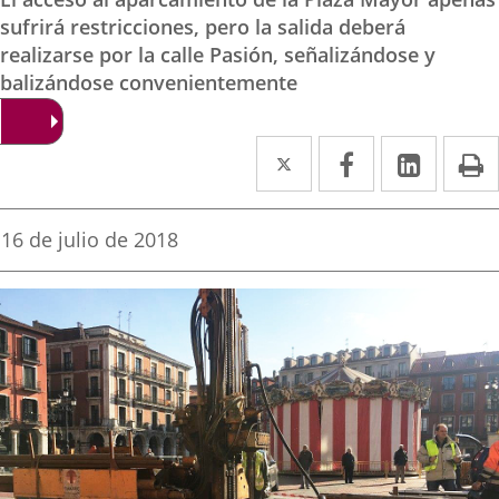
sufrirá restricciones, pero la salida deberá
realizarse por la calle Pasión, señalizándose y
balizándose convenientemente
Twitter
Enlace
Facebook
Enlace
Linke
Enlace
I
a
a
a
una
una
una
Fecha
16 de julio de 2018
de
aplicación
aplicación
aplica
la
noticia
externa.
externa.
extern