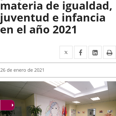
materia de igualdad,
juventud e infancia
en el año 2021
Twitter
Enlace
Facebook
Enlace
Linke
Enlace
I
a
a
a
una
una
una
Fecha
26 de enero de 2021
de
aplicación
aplicación
aplica
la
noticia
externa.
externa.
extern