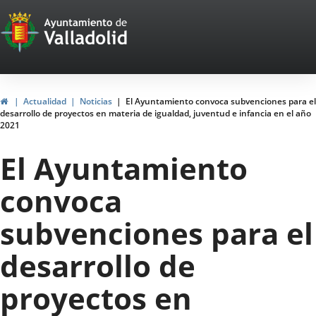
Portal
Saltar al contenido
Web
del
Ayuntamiento
Inicio
Actualidad
Noticias
El Ayuntamiento convoca subvenciones para el
desarrollo de proyectos en materia de igualdad, juventud e infancia en el año
de
2021
Valladolid
El Ayuntamiento
convoca
subvenciones para el
desarrollo de
proyectos en