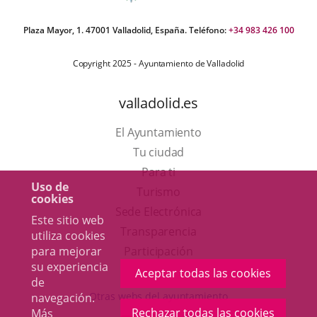
Plaza Mayor, 1. 47001 Valladolid, España. Teléfono:
+34 983 426 100
Copyright 2025 - Ayuntamiento de Valladolid
valladolid.es
El Ayuntamiento
Tu ciudad
Para ti
Uso de
Este
Turismo
cookies
enlace
Enlace
Sede Electrónica
Este sitio web
se
a
Transparencia
utiliza cookies
abrirá
una
Participación
para mejorar
su experiencia
en
aplicación
Aceptar todas las cookies
de
una
externa.
Otras webs del ayuntamiento
navegación.
ventana
Rechazar todas las cookies
Más