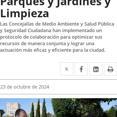
Parques y Jardines y
Limpieza
Las Concejalías de Medio Ambiente y Salud Pública
y Seguridad Ciudadana han implementado un
protocolo de colaboración para optimizar sus
recursos de manera conjunta y lograr una
actuación más eficaz y eficiente para la ciudad.
Twitter
Enlace
Facebook
Enlace
Linke
Enlace
I
a
a
a
una
una
una
Fecha
23 de octubre de 2024
de
aplicación
aplicación
aplica
la
noticia
externa.
externa.
extern