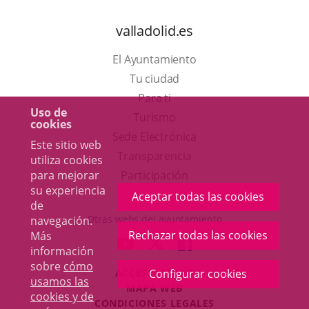
valladolid.es
El Ayuntamiento
Tu ciudad
Para ti
Uso de
Este
Turismo
cookies
enlace
Enlace
Sede Electrónica
Este sitio web
se
a
Transparencia
utiliza cookies
abrirá
una
para mejorar
Participación
su experiencia
en
aplicación
Aceptar todas las cookies
de
una
externa.
Otras webs del ayuntamiento
navegación.
ventana
Rechazar todas las cookies
Más
aderSocial
ENLACE
ENLACE
ENLACE
información
nueva.
A
A
A
sobre
cómo
Configurar cookies
ACCESIBILIDAD
UNA
UNA
UNA
usamos las
MAPA WEB
APLICACIÓN
APLICACIÓN
APLICACIÓN
cookies y de
r
CONDICIONES LEGALES