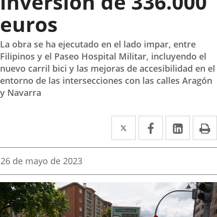
inversión de 336.000
euros
La obra se ha ejecutado en el lado impar, entre
Filipinos y el Paseo Hospital Militar, incluyendo el
nuevo carril bici y las mejoras de accesibilidad en el
entorno de las intersecciones con las calles Aragón
y Navarra
Twitter
Enlace
Facebook
Enlace
Linke
Enlace
I
a
a
a
una
una
una
Fecha
26 de mayo de 2023
de
aplicación
aplicación
aplica
la
noticia
externa.
externa.
extern