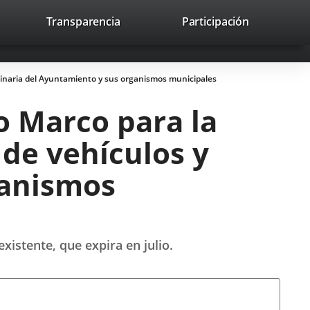
lace
Transparencia
Participación
avaHeaderSocial
Enlace
Enlace
Enlace
Buscar
to
Buscar
a
a
a
a
una
una
una
icación
aplicación
aplicación
aplicación
quinaria del Ayuntamiento y sus organismos municipales
erna.
externa.
externa.
externa.
o Marco para la
 de vehículos y
ganismos
xistente, que expira en julio.