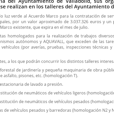
ria del Ayuntamiento de Valladolid, sus 
se realizan en los talleres del Ayuntamiento d
o luz verde al Acuerdo Marco para la contratación de ser
pales, por un valor aproximado de 3.037.326 euros y un 
Marco existente, que expira en el mes de julio.
istas homologados para la realización de trabajos divers
ganismos autónomos y AQUAVALL, que exceden de las tar
vehículos (por averías, pruebas, inspecciones técnicas y o
otes, a los que podrán concurrir los distintos talleres inter
forestal de jardinería y pequeña maquinaria de obra públi
e asfalto, pisones, etc. (homologación T).
estacionaria de lavado a presión.
 sustitución de neumáticos de vehículos ligeros (homologació
 sustitución de neumáticos de vehículos pesados (homologac
sas de vehículos pesados y barredoras (homologación N2 y N