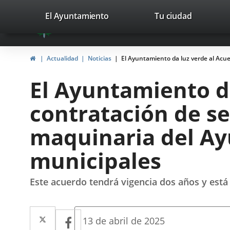
Portal
Saltar al contenido
valladolid.es
El Ayuntamiento
Tu ciudad
avaTop
Web
del
Inicio
Actualidad
Noticias
El Ayuntamiento da luz verde al Acu
Ayuntamiento
El Ayuntamiento d
de
contratación de se
Valladolid
maquinaria del Ay
municipales
Este acuerdo tendrá vigencia dos años y está 
Twitter
Enlace
Facebook
Enlace
Fecha
13 de abril de 2025
de