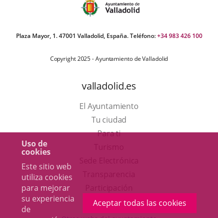
Plaza Mayor, 1. 47001 Valladolid, España. Teléfono:
+34 983 426 100
Copyright 2025 - Ayuntamiento de Valladolid
valladolid.es
El Ayuntamiento
Tu ciudad
Para ti
Uso de
Este
Turismo
cookies
enlace
Enlace
Sede Electrónica
Este sitio web
se
a
Transparencia
utiliza cookies
abrirá
una
para mejorar
Participación
su experiencia
en
aplicación
Aceptar todas las cookies
de
una
externa.