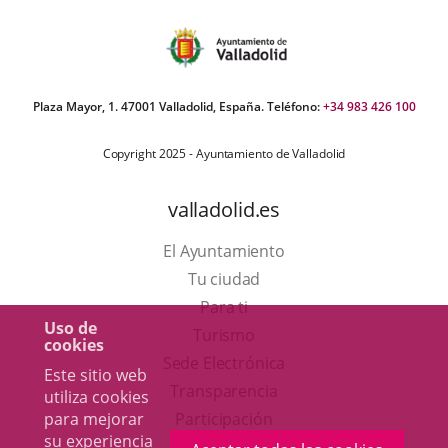
Plaza Mayor, 1. 47001 Valladolid, España. Teléfono:
+34 983 426 100
Copyright 2025 - Ayuntamiento de Valladolid
valladolid.es
El Ayuntamiento
Tu ciudad
Para ti
Uso de
Este
Turismo
cookies
enlace
Enlace
Sede Electrónica
Este sitio web
se
a
Transparencia
utiliza cookies
abrirá
una
para mejorar
Participación
su experiencia
en
aplicación