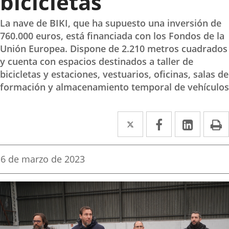
bicicletas
La nave de BIKI, que ha supuesto una inversión de
760.000 euros, está financiada con los Fondos de la
Unión Europea. Dispone de 2.210 metros cuadrados
y cuenta con espacios destinados a taller de
bicicletas y estaciones, vestuarios, oficinas, salas de
formación y almacenamiento temporal de vehículos
Twitter
Enlace
Facebook
Enlace
Linke
Enlace
I
a
a
a
una
una
una
Fecha
6 de marzo de 2023
de
aplicación
aplicación
aplica
la
noticia
externa.
externa.
extern