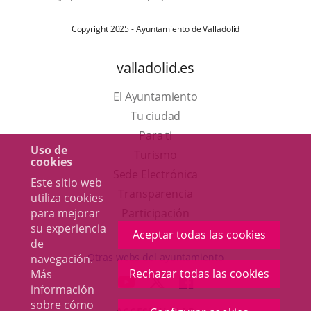
Copyright 2025 - Ayuntamiento de Valladolid
valladolid.es
El Ayuntamiento
Tu ciudad
Para ti
Uso de
Este
Turismo
cookies
enlace
Enlace
Sede Electrónica
Este sitio web
se
a
Transparencia
utiliza cookies
abrirá
una
para mejorar
Participación
su experiencia
en
aplicación
Aceptar todas las cookies
de
una
externa.
Otras webs del ayuntamiento
navegación.
ventana
Rechazar todas las cookies
Más
aderSocial
ENLACE
ENLACE
ENLACE
información
nueva.
A
A
A
sobre
cómo