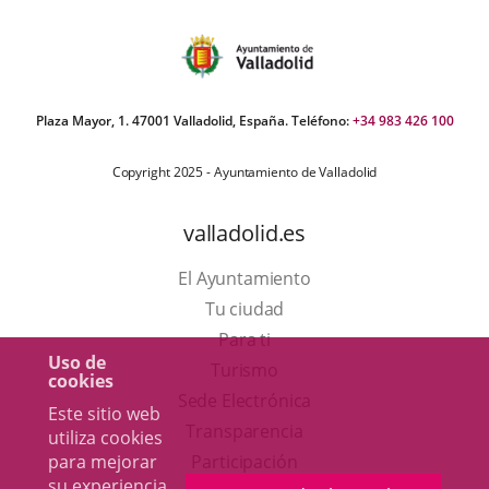
Plaza Mayor, 1. 47001 Valladolid, España. Teléfono:
+34 983 426 100
Copyright 2025 - Ayuntamiento de Valladolid
valladolid.es
El Ayuntamiento
Tu ciudad
Para ti
Uso de
Este
Turismo
cookies
enlace
Enlace
Sede Electrónica
Este sitio web
se
a
Transparencia
utiliza cookies
abrirá
una
Participación
para mejorar
su experiencia