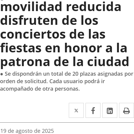
movilidad reducida
disfruten de los
conciertos de las
fiestas en honor a la
patrona de la ciudad
● Se dispondrán un total de 20 plazas asignadas por
orden de solicitud. Cada usuario podrá ir
acompañado de otra personas.
Twitter
Enlace
Facebook
Enlace
Linke
Enlace
I
a
a
a
una
una
una
Fecha
19 de agosto de 2025