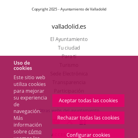
Copyright 2025 - Ayuntamiento de Valladolid
valladolid.es
El Ayuntamiento
Tu ciudad
Para ti
Uso de
Este
Turismo
cookies
enlace
Enlace
Sede Electrónica
Este sitio web
se
a
Transparencia
utiliza cookies
abrirá
una
para mejorar
Participación
su experiencia
en
aplicación
Aceptar todas las cookies
de
una
externa.
Otras webs del ayuntamiento
navegación.
ventana
Rechazar todas las cookies
Más
aderSocial
ENLACE
ENLACE
ENLACE
información
nueva.
A
A
A
sobre
cómo
ACCESIBILIDAD
Configurar cookies
UNA
UNA
UNA