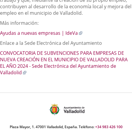
trabajo y que, mediante la creación de su propio empleo,
contribuyen al desarrollo de la economía local y mejora del
empleo en el municipio de Valladolid.
Más información:
Enlace
Ayudas a nuevas empresas |
IdeVa
a
Enlace a la Sede Electrónica del Ayuntamiento
una
aplicación
CONVOCATORIA DE SUBVENCIONES PARA EMPRESAS DE
externa.
NUEVA CREACIÓN EN EL MUNICIPIO DE VALLADOLID PARA
EL AÑO 2024 - Sede Electrónica del Ayuntamiento de
Enlace
Valladolid
a
una
aplicación
externa.
Plaza Mayor, 1. 47001 Valladolid, España. Teléfono:
+34 983 426 100