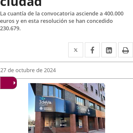
ciudad
La cuantía de la convocatoria asciende a 400.000
euros y en esta resolución se han concedido
230.679.
Twitter
Enlace
Facebook
Enlace
Linke
Enlace
I
a
a
a
una
una
una
Fecha
27 de octubre de 2024
de
aplicación
aplicación
aplica
la
noticia
externa.
externa.
extern