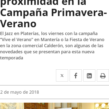
proximidad en la
Campaña Primavera-
Verano
El Jazz en Platerías, los viernes con la campaña
“Vive el Verano” en Mantería o la Fiesta de Verano
en la zona comercial Calderón, son algunas de las
novedades que se presentan para esta nueva
temporada
Twitter
Enlace
Facebook
Enlace
Linke
Enlace
I
a
a
a
una
una
una
Fecha
2 de mayo de 2018
de
aplicación
aplicación
aplica
la
noticia
externa.
externa.
extern