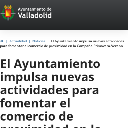
Portal
Saltar al contenido
Web
del
Ayuntamiento
Inicio
Actualidad
Noticias
El Ayuntamiento impulsa nuevas actividades
para fomentar el comercio de proximidad en la Campaña Primavera-Verano
de
El Ayuntamiento
Valladolid
impulsa nuevas
actividades para
fomentar el
comercio de