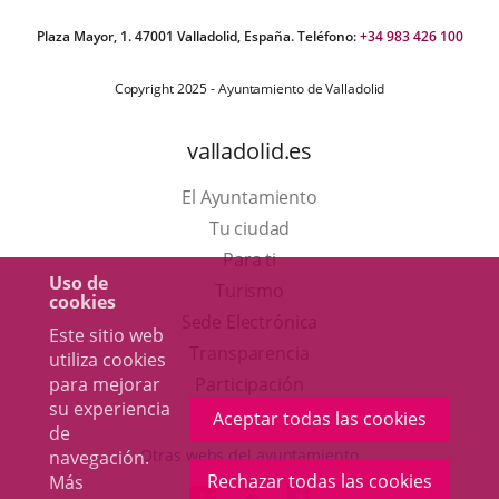
Plaza Mayor, 1. 47001 Valladolid, España. Teléfono:
+34 983 426 100
Copyright 2025 - Ayuntamiento de Valladolid
valladolid.es
El Ayuntamiento
Tu ciudad
Para ti
Uso de
Este
Turismo
cookies
enlace
Enlace
Sede Electrónica
Este sitio web
se
a
Transparencia
utiliza cookies
abrirá
una
para mejorar
Participación
su experiencia
en
aplicación
Aceptar todas las cookies
de
una
externa.
Otras webs del ayuntamiento
navegación.
ventana
Rechazar todas las cookies
Más
aderSocial
ENLACE
ENLACE
ENLACE