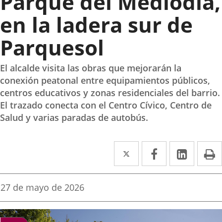
Parque del Mediodía,
en la ladera sur de
Parquesol
El alcalde visita las obras que mejorarán la
conexión peatonal entre equipamientos públicos,
centros educativos y zonas residenciales del barrio.
El trazado conecta con el Centro Cívico, Centro de
Salud y varias paradas de autobús.
Twitter
Enlace
Facebook
Enlace
Linke
Enlace
I
a
a
a
una
una
una
Fecha
27 de mayo de 2026
de
aplicación
aplicación
aplica
la
noticia
externa.
externa.
extern