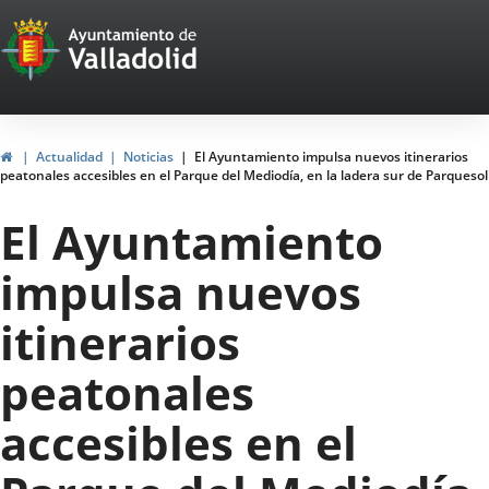
Portal
Saltar al contenido
Web
del
Ayuntamiento
Inicio
Actualidad
Noticias
El Ayuntamiento impulsa nuevos itinerarios
peatonales accesibles en el Parque del Mediodía, en la ladera sur de Parquesol
de
El Ayuntamiento
Valladolid
impulsa nuevos
itinerarios
peatonales
accesibles en el