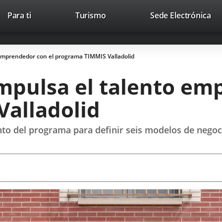
Este
En
Para ti
Turismo
Sede Electrónica
Accesibilidad
Trabaja con nosotros
Contac
enlace
a
se
un
abrirá
apl
emprendedor con el programa TIMMIS Valladolid
en
ext
una
mpulsa el talento em
ventana
nueva.
alladolid
nto del programa para definir seis modelos de negoc