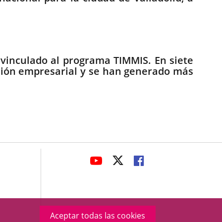
 vinculado al programa TIMMIS. En siete
ción empresarial y se han generado más
avaHeaderSocial
ENLACE
ENLACE
ENLACE
A
A
A
UNA
UNA
UNA
APLICACIÓN
APLICACIÓN
APLICACIÓN
EXTERNA.
EXTERNA.
EXTERNA.
Aceptar todas las cookies