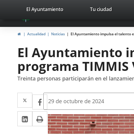
Portal
Saltar al contenido
valladolid.es
El Ayuntamiento
Tu ciudad
avaTop
Web
del
Inicio
Actualidad
Noticias
El Ayuntamiento impulsa el talento 
Ayuntamiento
El Ayuntamiento i
de
programa TIMMIS V
Valladolid
Treinta personas participarán en el lanzamie
Twitter
Enlace
Facebook
Enlace
Fecha
29 de octubre de 2024
de
a
a
la
LinkedIn
Enlace
Imprimir
una
noticia
una
a
aplicación
aplicación