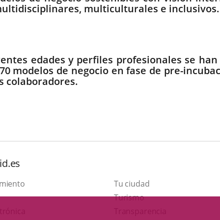
ltidisciplinares, multiculturales e inclusivos.
entes edades y perfiles profesionales se han
 70 modelos de negocio en fase de pre-incuba
s colaboradores.
id.es
amiento
Tu ciudad
Este
Turismo
Enlace
enlace
trónica
Transparencia