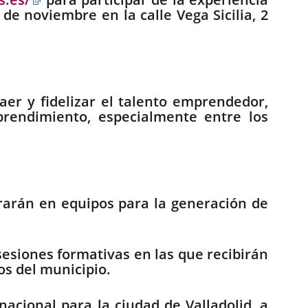
a
de noviembre en la calle Vega Sicilia, 2
una
aplicación
externa.
raer y fidelizar el talento emprendedor,
rendimiento, especialmente entre los
grarán en equipos para la generación de
s sesiones formativas en las que recibirán
os del municipio.
nacional para la ciudad de Valladolid, a