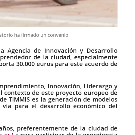
istorio ha firmado un convenio.
la Agencia de Innovación y Desarrollo
emprendedor de la ciudad, especialmente
aporta 30.000 euros para este acuerdo de
mprendimiento, Innovación, Liderazgo y
el contexto de este proyecto europeo de
to de TIMMIS es la generación de modelos
 vía para el desarrollo económico del
 años, preferentemente de la ciudad de
Enlace
s.es/
para participar de la experiencia