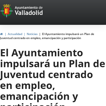
Portal
Saltar al contenido
Web
del
Ayuntamiento
Inicio
Actualidad
Noticias
El Ayuntamiento impulsará un Plan de
Juventud centrado en empleo, emancipación y participación
de
El Ayuntamiento
Valladolid
impulsará un Plan de
Juventud centrado
en empleo,
emancipación y