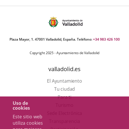
Plaza Mayor, 1. 47001 Valladolid, España. Teléfono:
+34 983 426 100
Copyright 2025 - Ayuntamiento de Valladolid
valladolid.es
El Ayuntamiento
Tu ciudad
Para ti
Uso de
Este
Turismo
cookies
enlace
Enlace
Sede Electrónica
Este sitio web
se
a
Transparencia
utiliza cookies