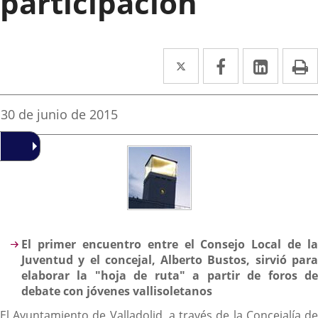
participación
Twitter
Enlace
Facebook
Enlace
Linke
Enlace
I
a
a
a
una
una
una
Fecha
30 de junio de 2015
de
aplicación
aplicación
aplica
la
noticia
externa.
externa.
extern
Descripción
El primer encuentro entre el Consejo Local de la
Juventud y el concejal, Alberto Bustos, sirvió para
elaborar la "hoja de ruta" a partir de foros de
debate con jóvenes vallisoletanos
El Ayuntamiento de Valladolid, a través de la Concejalía de