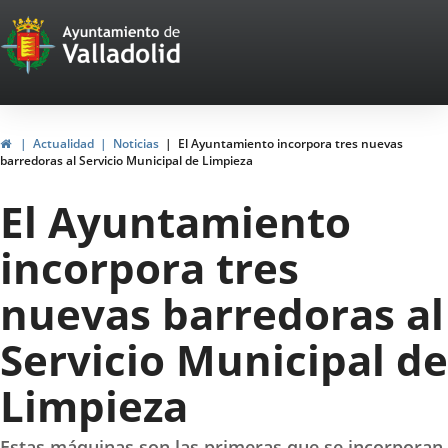
Portal
Saltar al contenido
Web
del
Ayuntamiento
Inicio
Actualidad
Noticias
El Ayuntamiento incorpora tres nuevas
barredoras al Servicio Municipal de Limpieza
de
El Ayuntamiento
Valladolid
incorpora tres
nuevas barredoras al
Servicio Municipal de
Limpieza
Estas máquinas son las primeras que se incorporan