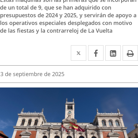
de un total de 9, que se han adquirido con
presupuestos de 2024 y 2025, y servirán de apoyo a
los operativos especiales desplegados con motivo
de las fiestas y la contrarreloj de La Vuelta
Twitter
Enlace
Facebook
Enlace
Linke
Enlace
I
a
a
a
una
una
una
Fecha
3 de septiembre de 2025
de
aplicación
aplicación
aplica
la
noticia
externa.
externa.
extern