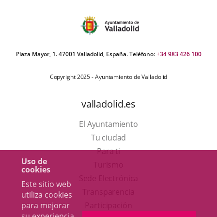
Plaza Mayor, 1. 47001 Valladolid, España. Teléfono:
+34 983 426 100
Copyright 2025 - Ayuntamiento de Valladolid
valladolid.es
El Ayuntamiento
Tu ciudad
Para ti
Uso de
Este
Turismo
cookies
enlace
Enlace
Sede Electrónica
Este sitio web
se
a
Transparencia
utiliza cookies
abrirá
una
para mejorar
Participación
su experiencia