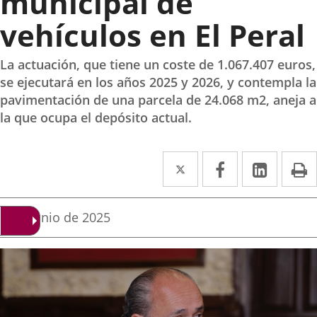
municipal de
vehículos en El Peral
La actuación, que tiene un coste de 1.067.407 euros,
se ejecutará en los años 2025 y 2026, y contempla la
pavimentación de una parcela de 24.068 m2, aneja a
la que ocupa el depósito actual.
Twitter
Enlace
Facebook
Enlace
Linke
Enlace
I
a
a
a
una
una
una
Fecha
9 de junio de 2025
de
aplicación
aplicación
aplica
la
noticia
externa.
externa.
extern