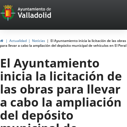
Portal
Saltar al contenido
Web
del
Ayuntamiento
Inicio
Actualidad
Noticias
El Ayuntamiento inicia la licitación de las obras
para llevar a cabo la ampliación del depósito municipal de vehículos en El Peral
de
El Ayuntamiento
Valladolid
inicia la licitación de
las obras para llevar
a cabo la ampliación
del depósito