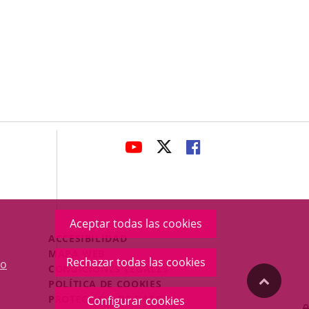
avaHeaderSocial
ENLACE
ENLACE
ENLACE
A
A
A
UNA
UNA
UNA
APLICACIÓN
APLICACIÓN
APLICACIÓN
EXTERNA.
EXTERNA.
EXTERNA.
Aceptar todas las cookies
Menú
ACCESIBILIDAD
Legal
MAPA WEB
Rechazar todas las cookies
o
Footer
CONDICIONES LEGALES
"Volver
POLÍTICA DE COOKIES
PROTECCIÓN DE DATOS
Configurar cookies