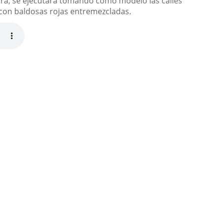
obra, se ejecutará tomando como modelo las calles
e con baldosas rojas entremezcladas.