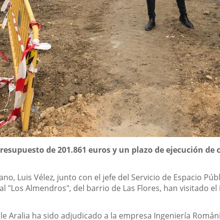
resupuesto de 201.861 euros y un plazo de ejecución de
no, Luis Vélez, junto con el jefe del Servicio de Espacio Públ
 "Los Almendros", del barrio de Las Flores, han visitado el 
alle Aralia ha sido adjudicado a la empresa Ingeniería Romá