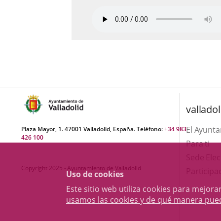
valladol
El Ayunt
Plaza Mayor, 1. 47001 Valladolid, España. Teléfono:
+34 983
426 100
Para ti
Sede Elec
Copyright 2025 - Ayuntamiento de Valladolid
Participa
Uso de cookies
Este sitio web utiliza cookies para mejo
usamos las cookies y de qué manera pue