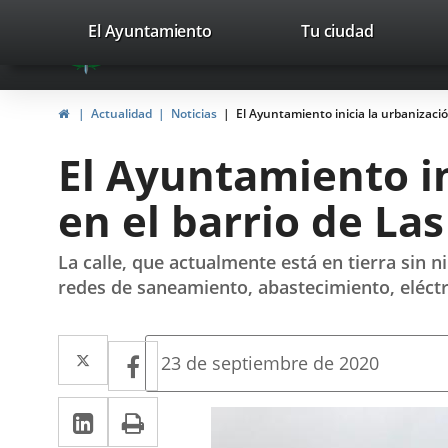
Portal
Saltar al contenido
valladolid.es
El Ayuntamiento
Tu ciudad
avaTop
Web
del
Inicio
Actualidad
Noticias
El Ayuntamiento inicia la urbanización
Ayuntamiento
El Ayuntamiento ini
de
en el barrio de Las
Valladolid
La calle, que actualmente está en tierra sin
redes de saneamiento, abastecimiento, eléct
Twitter
Enlace
Facebook
Enlace
Fecha
23 de septiembre de 2020
de
a
a
la
LinkedIn
Enlace
Imprimir
una
noticia
una
a