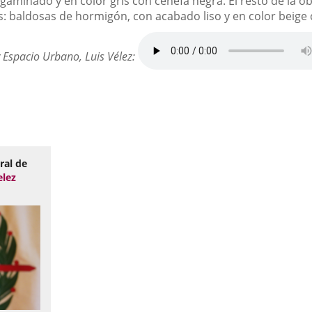
gaminado y en color gris con cenefa negra. El resto de la 
res: baldosas de hormigón, con acabado liso y en color beig
y Espacio Urbano, Luis Vélez:
ral de
elez