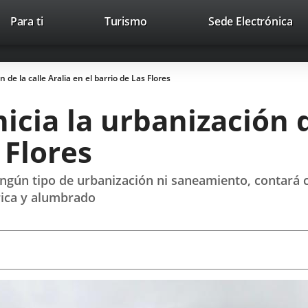
Este
En
Para ti
Turismo
Sede Electrónica
Accesibilidad
Trabaja con nosotros
Contac
enlace
a
se
un
abrirá
apl
 de la calle Aralia en el barrio de Las Flores
en
ext
una
cia la urbanización d
ventana
nueva.
 Flores
 ningún tipo de urbanización ni saneamiento, contar
rica y alumbrado