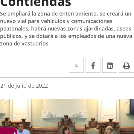
Contiendas
Se ampliará la zona de enterramiento, se creará un
nuevo vial para vehículos y comunicaciones
peatonales, habrá nuevas zonas ajardinadas, aseos
públicos, y se dotará a los empleados de una nueva
zona de vestuarios
Twitter
Enlace
Facebook
Enlace
Linke
Enlace
I
a
a
a
una
una
una
Fecha
21 de julio de 2022
de
aplicación
aplicación
aplica
la
noticia
externa.
externa.
extern