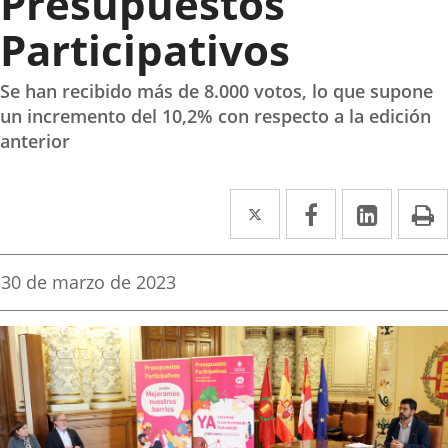
Presupuestos
Participativos
Se han recibido más de 8.000 votos, lo que supone
un incremento del 10,2% con respecto a la edición
anterior
Twitter
Enlace
Facebook
Enlace
Linke
Enlace
I
a
a
a
una
una
una
Fecha
30 de marzo de 2023
de
aplicación
aplicación
aplica
la
noticia
externa.
externa.
extern