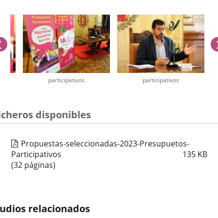
anterior
participativos
participativos
úmero
icheros disponibles
e
apositivas:
Propuestas-seleccionadas-2023-Presupuetos-
Participativos
135
KB
(32 páginas)
udios relacionados