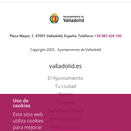
Plaza Mayor, 1. 47001 Valladolid, España. Teléfono:
+34 983 426 100
Copyright 2025 - Ayuntamiento de Valladolid
valladolid.es
El Ayuntamiento
Tu ciudad
Para ti
Uso de
Este
Turismo
cookies
enlace
Enlace
Sede Electrónica
Este sitio web
se
a
Transparencia
utiliza cookies
abrirá
una
Participación
para mejorar