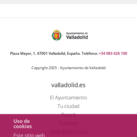
Plaza Mayor, 1. 47001 Valladolid, España. Teléfono:
+34 983 426 100
Copyright 2025 - Ayuntamiento de Valladolid
valladolid.es
El Ayuntamiento
Tu ciudad
Para ti
Uso de
Este
Turismo
cookies
enlace
Enlace
Sede Electrónica
Este sitio web