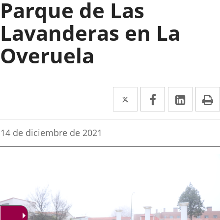
Parque de Las
Lavanderas en La
Overuela
Twitter
Enlace
Facebook
Enlace
Linke
Enlace
I
a
a
a
una
una
una
Fecha
14 de diciembre de 2021
de
aplicación
aplicación
aplica
la
noticia
externa.
externa.
extern