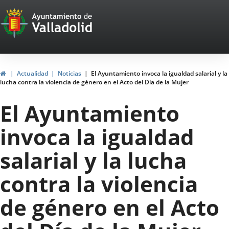
Portal
Saltar al contenido
Web
del
Ayuntamiento
Inicio
Actualidad
Noticias
El Ayuntamiento invoca la igualdad salarial y la
lucha contra la violencia de género en el Acto del Día de la Mujer
de
El Ayuntamiento
Valladolid
invoca la igualdad
salarial y la lucha
contra la violencia
de género en el Acto