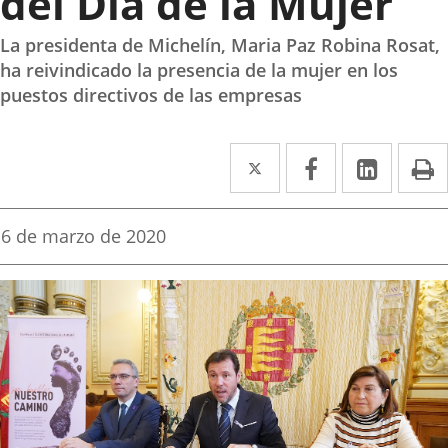
del Día de la Mujer
La presidenta de Michelín, Maria Paz Robina Rosat,
ha reivindicado la presencia de la mujer en los
puestos directivos de las empresas
Twitter
Enlace
Facebook
Enlace
Linke
Enlace
I
a
a
a
una
una
una
Fecha
6 de marzo de 2020
de
aplicación
aplicación
aplica
la
noticia
externa.
externa.
extern