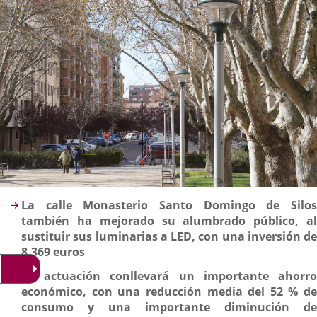
Descripción
La calle Monasterio Santo Domingo de Silos
también ha mejorado su alumbrado público, al
sustituir sus luminarias a LED, con una inversión de
8.369 euros
La actuación conllevará un importante ahorro
económico, con una reducción media del 52 % de
consumo y una importante diminución de