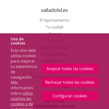
valladolid.es
El Ayuntamiento
Tu ciudad
Para ti
Uso de
Este
Turismo
cookies
enlace
Enlace
Sede Electrónica
Este sitio web
se
a
Transparencia
utiliza cookies
abrirá
una
para mejorar
Participación
su experiencia
en
aplicación
Aceptar todas las cookies
de
una
externa.
Otras webs del ayuntamiento
navegación.
ventana
Rechazar todas las cookies
Más
aderSocial
ENLACE
ENLACE
ENLACE
información
nueva.
A
A
A
sobre
cómo
Configurar cookies
ACCESIBILIDAD
UNA
UNA
UNA
usamos las
MAPA WEB
APLICACIÓN
APLICACIÓN
APLICACIÓN
cookies y de
r
CONDICIONES LEGALES