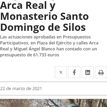
Arca Real y
Monasterio Santo
Domingo de Silos
Las actuaciones aprobadas en Presupuestos
Participativos, en Plaza del Ejército y calles Arca
Real y Miguel Ángel Blanco han contado con un
presupuesto de 61.733 euros
Twitter
Enlace
Facebook
Enlace
Linke
Enlace
I
a
a
a
una
una
una
Fecha
22 de marzo de 2021
de
aplicación
aplicación
aplica
la
noticia
externa.
externa.
extern