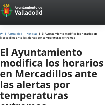
Portal
Saltar al contenido
Web
del
Ayuntamiento
Inicio
Actualidad
Noticias
El Ayuntamiento modifica los horarios en
Mercadillos ante las alertas por temperaturas extremas
de
El Ayuntamiento
Valladolid
modifica los horarios
en Mercadillos ante
las alertas por
temperaturas