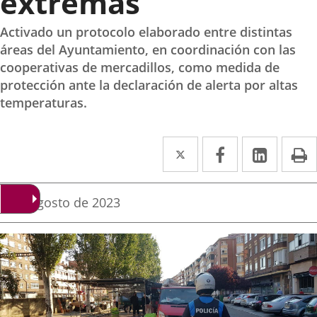
extremas
Activado un protocolo elaborado entre distintas
áreas del Ayuntamiento, en coordinación con las
cooperativas de mercadillos, como medida de
protección ante la declaración de alerta por altas
temperaturas.
Twitter
Enlace
Facebook
Enlace
Linke
Enlace
I
a
a
a
una
una
una
Fecha
8 de agosto de 2023
de
aplicación
aplicación
aplica
la
noticia
externa.
externa.
extern