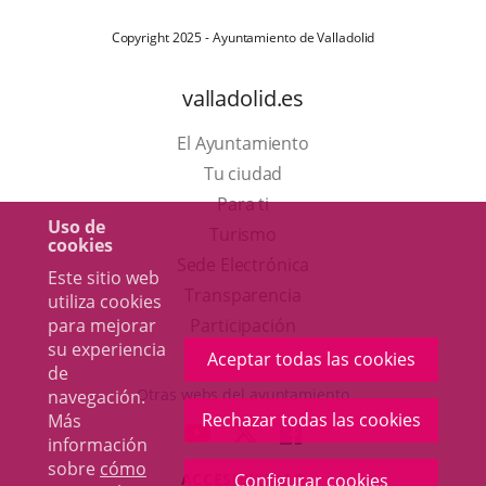
Copyright 2025 - Ayuntamiento de Valladolid
valladolid.es
El Ayuntamiento
Tu ciudad
Para ti
Uso de
Este
Turismo
cookies
enlace
Enlace
Sede Electrónica
Este sitio web
se
a
Transparencia
utiliza cookies
abrirá
una
Participación
para mejorar
su experiencia
en
aplicación
Aceptar todas las cookies
de
una
externa.
Otras webs del ayuntamiento
navegación.
ventana
Rechazar todas las cookies
Más
aderSocial
ENLACE
ENLACE
ENLACE
información
nueva.
A
A
A
sobre
cómo
ACCESIBILIDAD
Configurar cookies
UNA
UNA
UNA