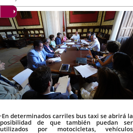
de
aplicación
aplicación
aplica
la
noticia
externa.
externa.
extern
Descripción
·En determinados carriles bus taxi se abrirá la
posibilidad de que también puedan ser
utilizados por motocicletas, vehículos