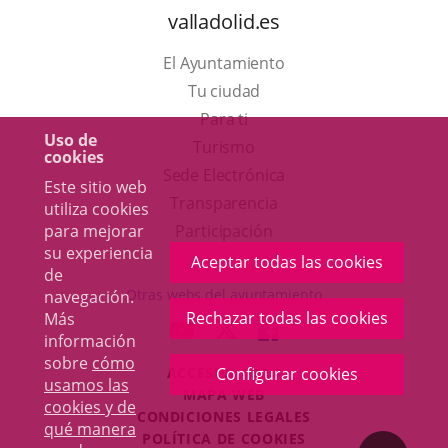
valladolid.es
El Ayuntamiento
Tu ciudad
Para ti
Uso de
Este
Turismo
cookies
enlace
Enlace
Sede Electrónica
Este sitio web
se
a
Transparencia
utiliza cookies
abrirá
una
Participación
para mejorar
su experiencia
en
aplicación
Aceptar todas las cookies
de
una
externa.
Otras webs del ayuntamiento
navegación.
ventana
Rechazar todas las cookies
Más
aderSocial
ENLACE
ENLACE
ENLACE
información
nueva.
A
A
A
sobre
cómo
ACCESIBILIDAD
Configurar cookies
UNA
UNA
UNA
usamos las
MAPA WEB
APLICACIÓN
APLICACIÓN
APLICACIÓN
cookies y de
r
CONDICIONES LEGALES
EXTERNA.
EXTERNA.
EXTERNA.
qué manera
POLÍTICA DE COOKIES