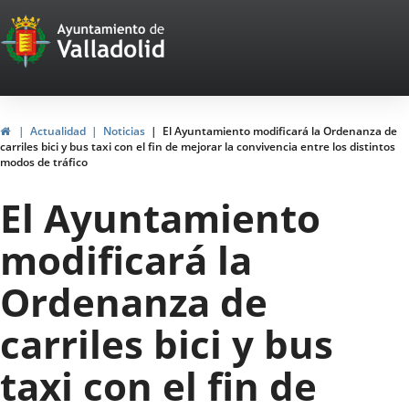
Portal
Saltar al contenido
Web
del
Ayuntamiento
Inicio
Actualidad
Noticias
El Ayuntamiento modificará la Ordenanza de
carriles bici y bus taxi con el fin de mejorar la convivencia entre los distintos
de
modos de tráfico
Valladolid
El Ayuntamiento
modificará la
Ordenanza de
carriles bici y bus
taxi con el fin de