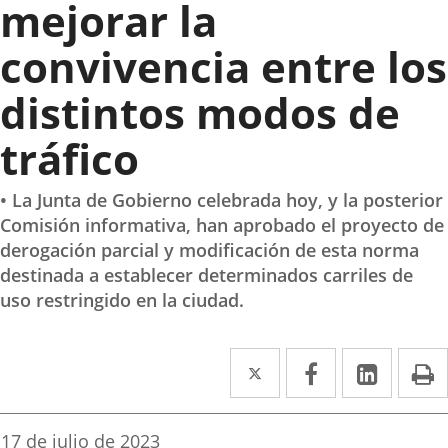
mejorar la
convivencia entre los
distintos modos de
tráfico
• La Junta de Gobierno celebrada hoy, y la posterior
Comisión informativa, han aprobado el proyecto de
derogación parcial y modificación de esta norma
destinada a establecer determinados carriles de
uso restringido en la ciudad.
Twitter
Enlace
Facebook
Enlace
Linke
Enlace
I
a
a
a
una
una
una
Fecha
17 de julio de 2023