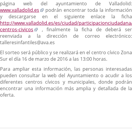
página web del ayuntamiento de Valladolid:
Enlace
www.valladolid.es
podrán encontrar toda la información
a
y descargarse en el siguiente enlace la ficha
una
http://www.valladolid.es/es/ciudad/participacionciudadana/
Enlace
aplicación
centros-civicos
, finalmente la ficha de deberá ser
a
externa.
reenviada a la dirección de correo electrónico:
una
talleresinfantiles@ava.es
aplicación
El sorteo será público y se realizará en el centro cívico Zona
externa.
Sur el día 16 de marzo de 2016 a las 13:00 horas.
Para ampliar esta información, las personas interesadas
pueden consultar la web del Ayuntamiento o acudir a los
diferentes centros cívicos y municipales, donde podrán
encontrar una información más amplia y detallada de la
oferta.