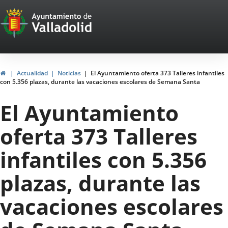
Portal
Saltar al contenido
Web
del
Ayuntamiento
Inicio
Actualidad
Noticias
El Ayuntamiento oferta 373 Talleres infantiles
con 5.356 plazas, durante las vacaciones escolares de Semana Santa
de
El Ayuntamiento
Valladolid
oferta 373 Talleres
infantiles con 5.356
plazas, durante las
vacaciones escolares