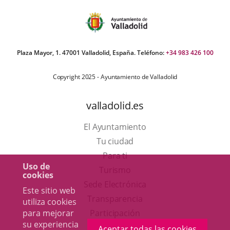
Plaza Mayor, 1. 47001 Valladolid, España. Teléfono:
+34 983 426 100
Copyright 2025 - Ayuntamiento de Valladolid
valladolid.es
El Ayuntamiento
Tu ciudad
Para ti
Uso de
Este
Turismo
cookies
enlace
Enlace
Sede Electrónica
Este sitio web
se
a
Transparencia
utiliza cookies
abrirá
una
para mejorar
Participación
su experiencia
en
aplicación
Aceptar todas las cookies