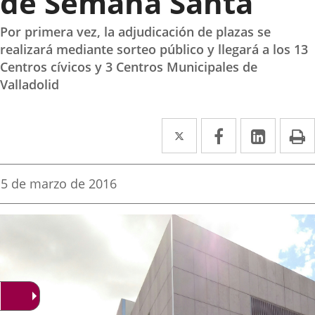
de Semana Santa
Por primera vez, la adjudicación de plazas se
realizará mediante sorteo público y llegará a los 13
Centros cívicos y 3 Centros Municipales de
Valladolid
Twitter
Enlace
Facebook
Enlace
Linke
Enlace
I
a
a
a
una
una
una
Fecha
5 de marzo de 2016
de
aplicación
aplicación
aplica
la
noticia
externa.
externa.
extern