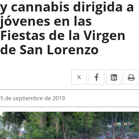
y cannabis dirigida a
jóvenes en las
Fiestas de la Virgen
de San Lorenzo
Twitter
Enlace
Facebook
Enlace
Linke
Enlace
I
a
a
a
una
una
una
Fecha
5 de septiembre de 2019
de
aplicación
aplicación
aplica
la
noticia
externa.
externa.
extern