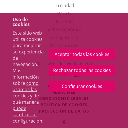
Tu ciudad
Para ti
Uso de
Este
Turismo
cookies
enlace
Enlace
Sede Electrónica
Este sitio web
se
a
Transparencia
utiliza cookies
abrirá
una
Participación
para mejorar
su experiencia
en
aplicación
Aceptar todas las cookies
de
una
externa.
Otras webs del ayuntamiento
navegación.
ventana
Rechazar todas las cookies
Más
aderSocial
ENLACE
ENLACE
ENLACE
información
nueva.
A
A
A
sobre
cómo
ACCESIBILIDAD
Configurar cookies
UNA
UNA
UNA
usamos las
MAPA WEB
APLICACIÓN
APLICACIÓN
APLICACIÓN
cookies y de
r
CONDICIONES LEGALES
EXTERNA.
EXTERNA.
EXTERNA.
qué manera
POLÍTICA DE COOKIES
puede
PROTECCIÓN DE DATOS
cambiar su
Toggl
configuración
.
Iniciar
navig
sesión