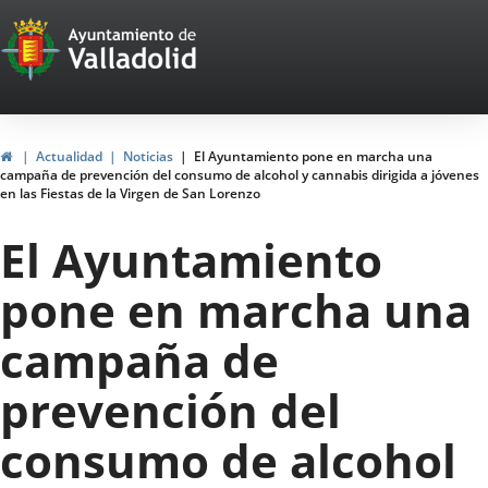
Portal
Saltar al contenido
Web
del
Ayuntamiento
Inicio
Actualidad
Noticias
El Ayuntamiento pone en marcha una
campaña de prevención del consumo de alcohol y cannabis dirigida a jóvenes
de
en las Fiestas de la Virgen de San Lorenzo
Valladolid
El Ayuntamiento
pone en marcha una
campaña de
prevención del
consumo de alcohol