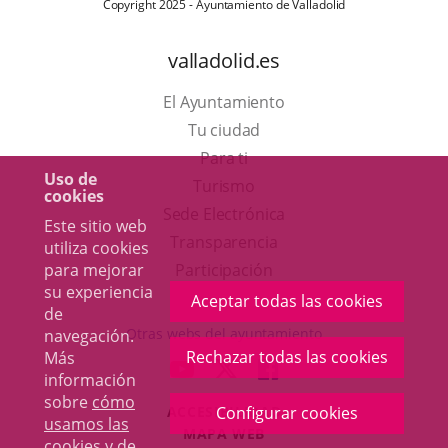
Copyright 2025 - Ayuntamiento de Valladolid
valladolid.es
El Ayuntamiento
Tu ciudad
Para ti
Uso de
Este
Turismo
cookies
enlace
Enlace
Sede Electrónica
Este sitio web
se
a
Transparencia
utiliza cookies
abrirá
una
Participación
para mejorar
su experiencia
en
aplicación
Aceptar todas las cookies
de
una
externa.
Otras webs del ayuntamiento
navegación.
ventana
Rechazar todas las cookies
Más
aderSocial
ENLACE
ENLACE
ENLACE
información
nueva.
A
A
A
sobre
cómo
ACCESIBILIDAD
Configurar cookies
UNA
UNA
UNA
usamos las
MAPA WEB
APLICACIÓN
APLICACIÓN
APLICACIÓN
cookies y de