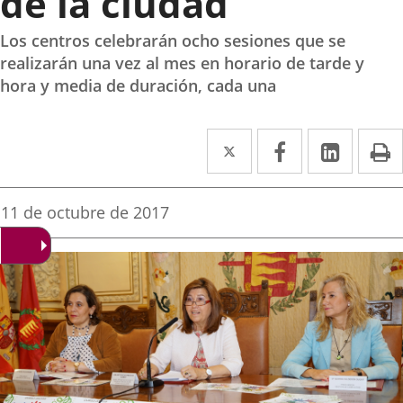
de la ciudad
Los centros celebrarán ocho sesiones que se
realizarán una vez al mes en horario de tarde y
hora y media de duración, cada una
Twitter
Enlace
Facebook
Enlace
Linke
Enlace
I
a
a
a
una
una
una
Fecha
11 de octubre de 2017
de
aplicación
aplicación
aplica
la
noticia
externa.
externa.
extern