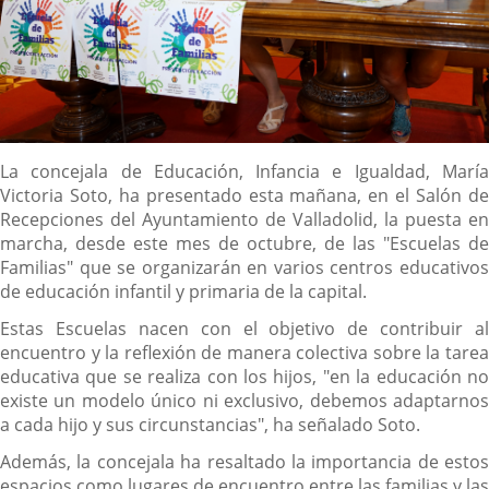
Descripción
La concejala de Educación, Infancia e Igualdad, María
Victoria Soto, ha presentado esta mañana, en el Salón de
Recepciones del Ayuntamiento de Valladolid, la puesta en
marcha, desde este mes de octubre, de las "Escuelas de
Familias" que se organizarán en varios centros educativos
de educación infantil y primaria de la capital.
Estas Escuelas nacen con el objetivo de contribuir al
encuentro y la reflexión de manera colectiva sobre la tarea
educativa que se realiza con los hijos, "en la educación no
existe un modelo único ni exclusivo, debemos adaptarnos
a cada hijo y sus circunstancias", ha señalado Soto.
Además, la concejala ha resaltado la importancia de estos
espacios como lugares de encuentro entre las familias y las