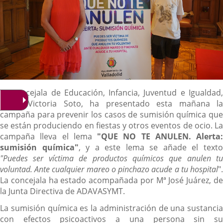
Descripción
La concejala de Educación, Infancia, Juventud e Igualdad,
María Victoria Soto, ha presentado esta mañana la
campaña para prevenir los casos de sumisión química que
se están produciendo en fiestas y otros eventos de ocio. La
campaña lleva el lema
"QUE NO TE ANULEN. Alerta:
sumisión química"
, y a este lema se añade el text
"Puedes ser víctima de productos químicos que anulen tu
voluntad. Ante cualquier mareo o pinchazo acude a tu hospital
".
La concejala ha estado acompañada por Mª José Juárez, de
la Junta Directiva de ADAVASYMT.
La sumisión química es la administración de una sustancia
con efectos psicoactivos a una persona sin su