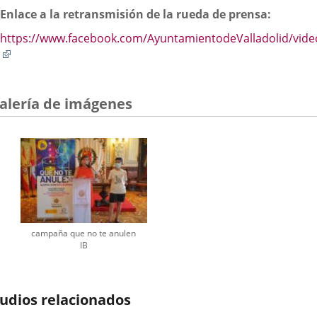
Enlace a la retransmisión de la rueda de prensa:
https://www.facebook.com/AyuntamientodeValladolid/vid
Enlace
a
una
aplicación
alería de imágenes
externa.
campaña que no te anulen
IB
udios relacionados