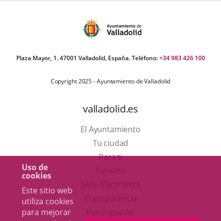
Plaza Mayor, 1. 47001 Valladolid, España. Teléfono:
+34 983 426 100
Copyright 2025 - Ayuntamiento de Valladolid
valladolid.es
El Ayuntamiento
Tu ciudad
Para ti
Uso de
Este
Turismo
cookies
enlace
Enlace
Sede Electrónica
Este sitio web
se
a
Transparencia
utiliza cookies
abrirá
una
para mejorar
Participación