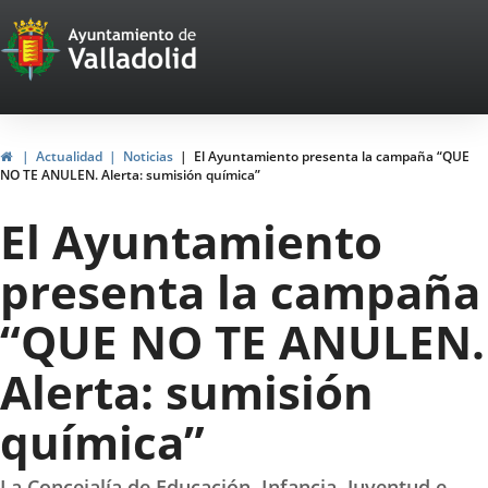
Portal
Saltar al contenido
Web
del
Ayuntamiento
Inicio
Actualidad
Noticias
El Ayuntamiento presenta la campaña “QUE
NO TE ANULEN. Alerta: sumisión química”
de
El Ayuntamiento
Valladolid
presenta la campaña
“QUE NO TE ANULEN.
Alerta: sumisión
química”
La Concejalía de Educación, Infancia, Juventud e