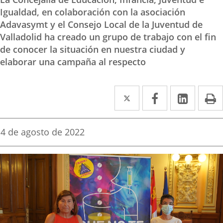
Igualdad, en colaboración con la asociación
Adavasymt y el Consejo Local de la Juventud de
Valladolid ha creado un grupo de trabajo con el fin
de conocer la situación en nuestra ciudad y
elaborar una campaña al respecto
Twitter
Enlace
Facebook
Enlace
Linke
Enlace
I
a
a
a
una
una
una
Fecha
4 de agosto de 2022
de
aplicación
aplicación
aplica
la
noticia
externa.
externa.
extern