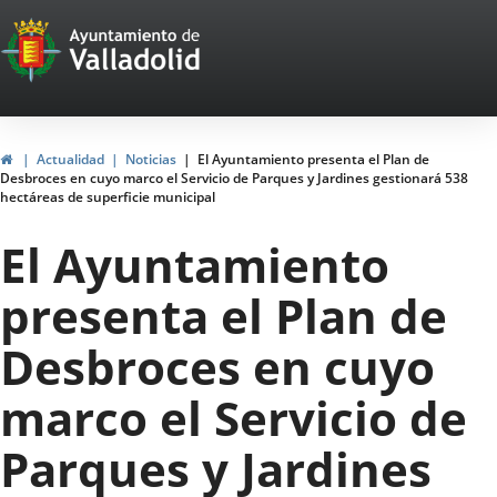
Portal
Saltar al contenido
Web
del
Ayuntamiento
Inicio
Actualidad
Noticias
El Ayuntamiento presenta el Plan de
Desbroces en cuyo marco el Servicio de Parques y Jardines gestionará 538
de
hectáreas de superficie municipal
Valladolid
El Ayuntamiento
presenta el Plan de
Desbroces en cuyo
marco el Servicio de
Parques y Jardines