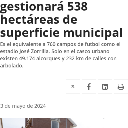
gestionará 538
hectáreas de
superficie municipal
Es el equivalente a 760 campos de futbol como el
estadio José Zorrilla. Solo en el casco urbano
existen 49.174 alcorques y 232 km de calles con
arbolado.
Twitter
Enlace
Facebook
Enlace
Linke
Enlace
I
a
a
a
una
una
una
Fecha
3 de mayo de 2024
de
aplicación
aplicación
aplica
la
noticia
externa.
externa.
extern