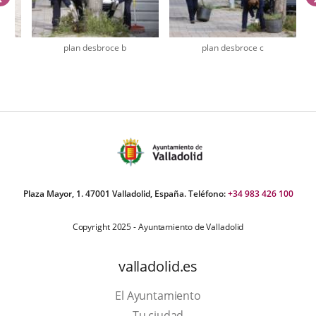
plan desbroce b
plan desbroce c
úmero
e
apositivas:
Plaza Mayor, 1. 47001 Valladolid, España. Teléfono:
+34 983 426 100
Copyright 2025 - Ayuntamiento de Valladolid
valladolid.es
El Ayuntamiento
Tu ciudad