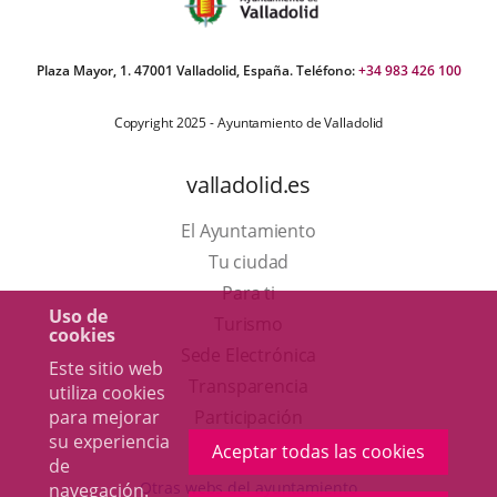
Plaza Mayor, 1. 47001 Valladolid, España. Teléfono:
+34 983 426 100
Copyright 2025 - Ayuntamiento de Valladolid
valladolid.es
El Ayuntamiento
Tu ciudad
Para ti
Uso de
Este
Turismo
cookies
enlace
Enlace
Sede Electrónica
Este sitio web
se
a
Transparencia
utiliza cookies
abrirá
una
para mejorar
Participación
su experiencia
en
aplicación
Aceptar todas las cookies
de
una
externa.
Otras webs del ayuntamiento
navegación.