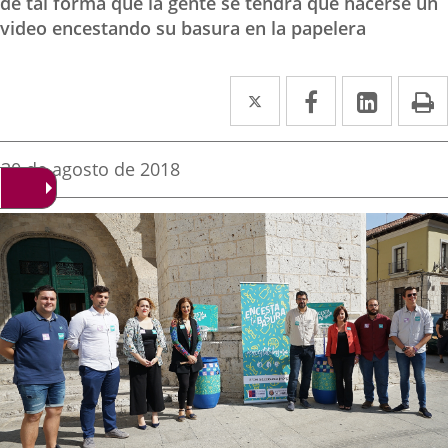
de tal forma que la gente se tendrá que hacerse un
video encestando su basura en la papelera
Twitter
Enlace
Facebook
Enlace
Linke
Enlace
I
a
a
a
una
una
una
Fecha
30 de agosto de 2018
de
aplicación
aplicación
aplica
la
noticia
externa.
externa.
extern