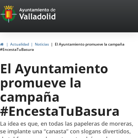
Portal
Saltar al contenido
Web
del
Ayuntamiento
Inicio
Actualidad
Noticias
El Ayuntamiento promueve la campaña
#EncestaTuBasura
de
El Ayuntamiento
Valladolid
promueve la
campaña
#EncestaTuBasura
La idea es que, en todas las papeleras de moreras,
se implante una “canasta” con slogans divertidos,