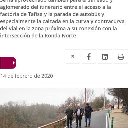
aglomerado del itinerario entre el acceso a la
factoría de Tafisa y la parada de autobús y
especialmente la calzada en la curva y contracurva
del vial en la zona próxima a su conexión con la
intersección de la Ronda Norte
Twitter
Enlace
Facebook
Enlace
Linke
Enlace
I
a
a
a
una
una
una
Fecha
14 de febrero de 2020
de
aplicación
aplicación
aplica
la
noticia
externa.
externa.
extern