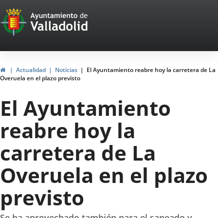
Portal
Saltar al contenido
Web
del
Ayuntamiento
Inicio
Actualidad
Noticias
El Ayuntamiento reabre hoy la carretera de La
Overuela en el plazo previsto
de
El Ayuntamiento
Valladolid
reabre hoy la
carretera de La
Overuela en el plazo
previsto
Se ha aprovechado también para el saneado y