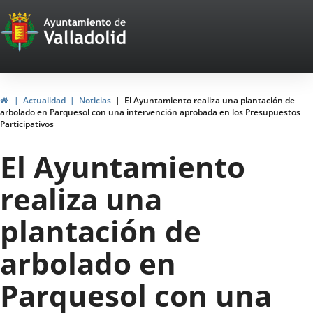
Portal
Saltar al contenido
Web
del
Ayuntamiento
Inicio
Actualidad
Noticias
El Ayuntamiento realiza una plantación de
arbolado en Parquesol con una intervención aprobada en los Presupuestos
de
Participativos
Valladolid
El Ayuntamiento
realiza una
plantación de
arbolado en
Parquesol con una