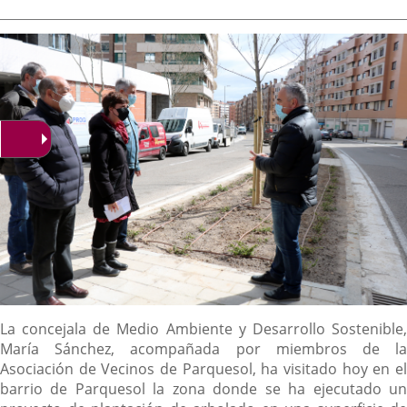
de
aplicación
aplicación
aplica
la
noticia
externa.
externa.
extern
Descripción
La concejala de Medio Ambiente y Desarrollo Sostenible,
María Sánchez, acompañada por miembros de la
Asociación de Vecinos de Parquesol, ha visitado hoy en el
barrio de Parquesol la zona donde se ha ejecutado un