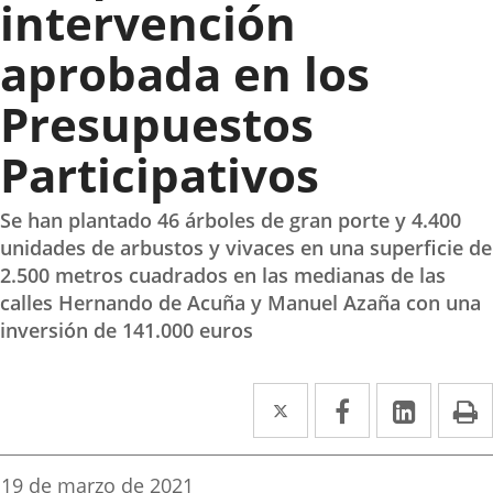
intervención
aprobada en los
Presupuestos
Participativos
Se han plantado 46 árboles de gran porte y 4.400
unidades de arbustos y vivaces en una superficie de
2.500 metros cuadrados en las medianas de las
calles Hernando de Acuña y Manuel Azaña con una
inversión de 141.000 euros
Twitter
Enlace
Facebook
Enlace
Linke
Enlace
I
a
a
a
una
una
una
Fecha
19 de marzo de 2021