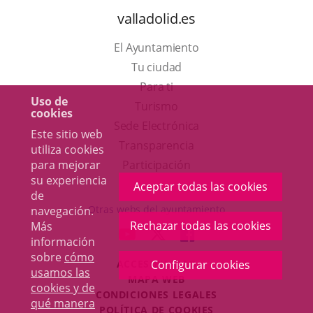
valladolid.es
El Ayuntamiento
Tu ciudad
Para ti
Uso de
Este
Turismo
cookies
enlace
Enlace
Sede Electrónica
Este sitio web
se
a
Transparencia
utiliza cookies
abrirá
una
Participación
para mejorar
su experiencia
en
aplicación
Aceptar todas las cookies
de
una
externa.
Otras webs del ayuntamiento
navegación.
ventana
Rechazar todas las cookies
Más
aderSocial
ENLACE
ENLACE
ENLACE
información
nueva.
A
A
A
sobre
cómo
ACCESIBILIDAD
Configurar cookies
UNA
UNA
UNA
usamos las
MAPA WEB
APLICACIÓN
APLICACIÓN
APLICACIÓN
cookies y de
r
CONDICIONES LEGALES
EXTERNA.
EXTERNA.
EXTERNA.
qué manera
POLÍTICA DE COOKIES