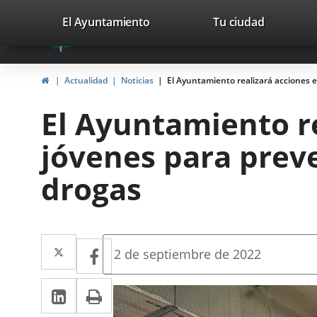
Portal
Saltar al contenido
valladolid.es
El Ayuntamiento
Tu ciudad
avaTop
Web
del
Inicio
Actualidad
Noticias
El Ayuntamiento realizará acciones e
Ayuntamiento
El Ayuntamiento re
de
jóvenes para preve
Valladolid
drogas
Twitter
Enlace
Facebook
Enlace
Fecha
2 de septiembre de 2022
de
a
a
la
LinkedIn
Enlace
Imprimir
una
noticia
una
a