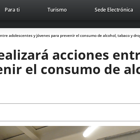
Este
En
Para ti
Turismo
Sede Electrónica
Accesibilidad
Trabaja con nosotros
Contac
enlace
a
se
un
abrirá
apl
ntre adolescentes y jóvenes para prevenir el consumo de alcohol, tabaco y dr
en
ext
una
alizará acciones ent
ventana
nueva.
nir el consumo de al