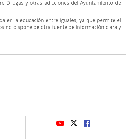
bre Drogas y otras adicciones del Ayuntamiento de
a en la educación entre iguales, ya que permite el
s no dispone de otra fuente de información clara y
avaHeaderSocial
ENLACE
ENLACE
ENLACE
A
A
A
UNA
UNA
UNA