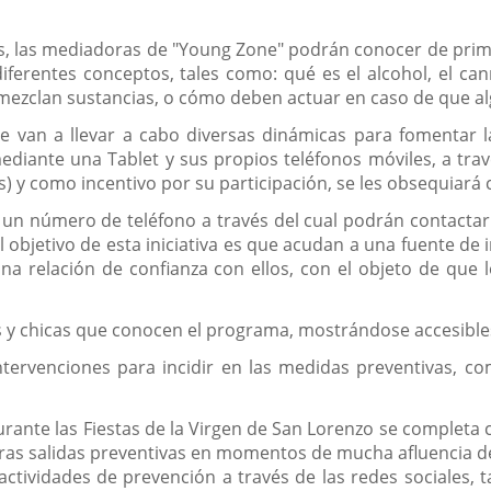
nes, las mediadoras de "Young Zone" podrán conocer de pri
iferentes conceptos, tales como: qué es el alcohol, el can
 mezclan sustancias, o cómo deben actuar en caso de que al
van a llevar a cabo diversas dinámicas para fomentar la 
mediante una Tablet y sus propios teléfonos móviles, a tr
s) y como incentivo por su participación, se les obsequiará 
rá un número de teléfono a través del cual podrán contactar
 objetivo de esta iniciativa es que acudan a una fuente de 
na relación de confianza con ellos, con el objeto de que
s y chicas que conocen el programa, mostrándose accesibles
tervenciones para incidir en las medidas preventivas, co
urante las Fiestas de la Virgen de San Lorenzo se complet
otras salidas preventivas en momentos de mucha afluencia 
 actividades de prevención a través de las redes sociales, 