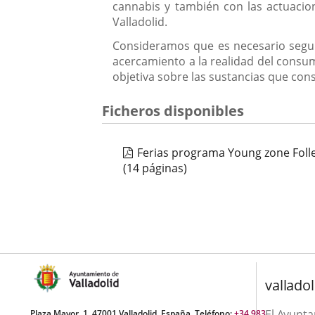
cannabis y también con las actuacio
Valladolid.
Consideramos que es necesario seguir
acercamiento a la realidad del consu
objetiva sobre las sustancias que co
Ficheros disponibles
Ferias programa Young zone Foll
(14 páginas)
valladol
El Ayunt
Plaza Mayor, 1. 47001 Valladolid, España. Teléfono:
+34 983