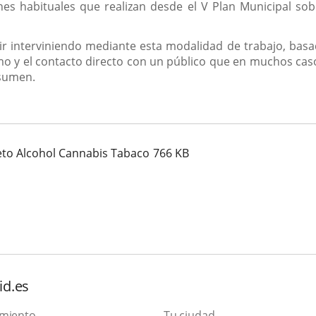
nes habituales que realizan desde el V Plan Municipal so
 interviniendo mediante esta modalidad de trabajo, basad
mo y el contacto directo con un público que en muchos caso
nsumen.
eto Alcohol Cannabis Tabaco
766
KB
id.es
amiento
Tu ciudad