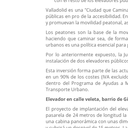
con el resto de los elevadores púb
Valladolid es una "Ciudad que Camina"
públicas en pro de la accesibilidad. 
y promuevan la movilidad peatonal, as
Los peatones son la base de la movil
haciendo que caminar sea, de forma 
urbanos es una política esencial para 
Por lo anteriormente expuesto, la Ju
instalación de dos elevadores públicos
Esta inversión forma parte de las act
en un 90% de los costes (IVA excluid
dentro del Programa de Ayudas a Mu
Transporte Urbano.
Elevador en calle veleta, barrio de G
El proyecto de implantación del eleva
pasarela de 24 metros de longitud la 
una cabina panorámica con unas dimen
y cubrirá un desnivel de 15 metros. La