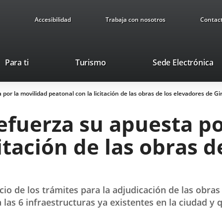
Accesibilidad
Trabaja con nosotros
Contac
Este
En
Para ti
Turismo
Sede Electrónica
enlace
a
se
u
or la movilidad peatonal con la licitación de las obras de los elevadores de Gir
abrirá
ap
en
ex
efuerza su apuesta po
una
ventana
itación de las obras 
nueva.
cio de los trámites para la adjudicación de las obra
as 6 infraestructuras ya existentes en la ciudad y q