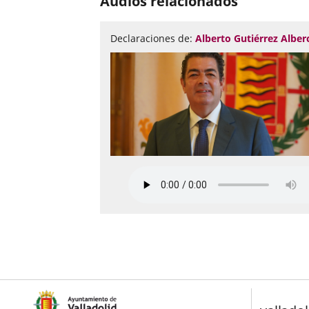
Audios relacionados
diapositivas:
3
Declaraciones de:
Alberto Gutiérrez Alber