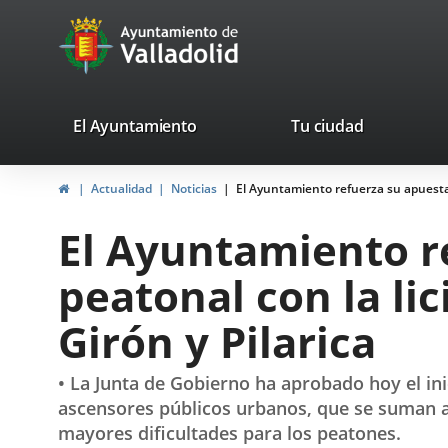
Portal
Saltar al contenido
avaTop
Web
del
Ayuntamiento
valladolid.es
El Ayuntamiento
Tu ciudad
de
Inicio
Actualidad
Noticias
El Ayuntamiento refuerza su apuesta p
Valladolid
El Ayuntamiento r
peatonal con la lic
Girón y Pilarica
• La Junta de Gobierno ha aprobado hoy el ini
ascensores públicos urbanos, que se suman a l
mayores dificultades para los peatones.