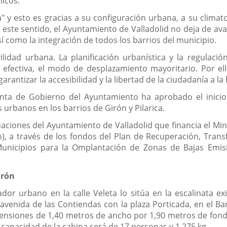
licos.
 y esto es gracias a su configuración urbana, a su climatol
En este sentido, el Ayuntamiento de Valladolid no deja de a
í como la integración de todos los barrios del municipio.
idad urbana. La planificación urbanística y la regulación
efectiva, el modo de desplazamiento mayoritario. Por el
garantizar la accesibilidad y la libertad de la ciudadanía a 
nta de Gobierno del Ayuntamiento ha aprobado el inicio d
 urbanos en los barrios de Girón y Pilarica.
uaciones del Ayuntamiento de Valladolid que financia el Mi
o), a través de los fondos del Plan de Recuperación, Trans
nicipios para la Omplantación de Zonas de Bajas Emisio
irón
dor urbano en la calle Veleta lo sitúa en la escalinata e
avenida de las Contiendas con la plaza Porticada, en el Bar
siones de 1,40 metros de ancho por 1,90 metros de fondo,
 capacidad de la cabina será de 17 personas y 1.275 kg.