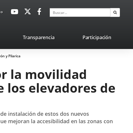
avaHeaderSocial
Enlace
Enlace
Enlace
Buscar
to
Buscar
a
a
a
una
una
una
aplicación
aplicación
aplicación
lace
Transparencia
Participación
externa.
externa.
externa.
na
ón y Pilarica
licación
terna.
r la movilidad
de los elevadores de
s de instalación de estos dos nuevos
ue mejoran la accesibilidad en las zonas con