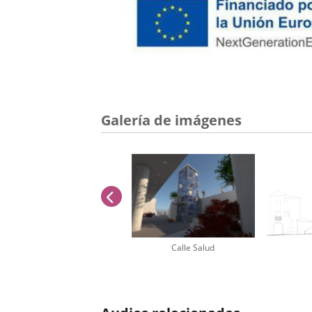
Galería de imágenes
anterior
Calle Salud
Número
de