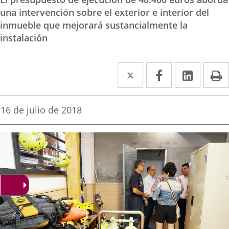
una intervención sobre el exterior e interior del
inmueble que mejorará sustancialmente la
instalación
Twitter
Enlace
Facebook
Enlace
Linke
Enlace
I
a
a
a
una
una
una
Fecha
16 de julio de 2018
de
aplicación
aplicación
aplica
la
noticia
externa.
externa.
extern