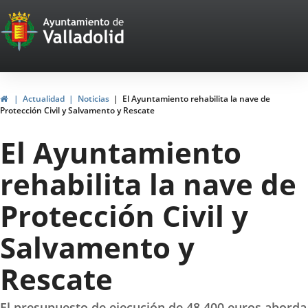
Portal
Saltar al contenido
Web
del
Ayuntamiento
Inicio
Actualidad
Noticias
El Ayuntamiento rehabilita la nave de
Protección Civil y Salvamento y Rescate
de
El Ayuntamiento
Valladolid
rehabilita la nave de
Protección Civil y
Salvamento y
Rescate
El presupuesto de ejecución de 48.400 euros aborda