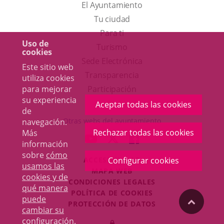
El Ayuntamiento
Tu ciudad
Para ti
Uso de
Este
Turismo
cookies
enlace
Enlace
Sede Electrónica
Este sitio web
se
a
Transparencia
utiliza cookies
abrirá
una
Participación
para mejorar
su experiencia
en
aplicación
Aceptar todas las cookies
de
una
externa.
Otras webs del ayuntamiento
navegación.
ventana
Rechazar todas las cookies
Más
aderSocial
ENLACE
ENLACE
ENLACE
información
nueva.
A
A
A
sobre
cómo
ACCESIBILIDAD
Configurar cookies
UNA
UNA
UNA
usamos las
MAPA WEB
APLICACIÓN
APLICACIÓN
APLICACIÓN
cookies y de
r
CONDICIONES LEGALES
EXTERNA.
EXTERNA.
EXTERNA.
qué manera
POLÍTICA DE COOKIES
puede
"Volver
PROTECCIÓN DE DATOS
cambiar su
Toggl
configuración
.
Iniciar
navig