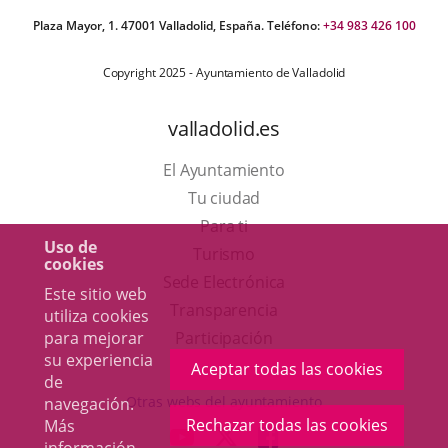
Plaza Mayor, 1. 47001 Valladolid, España. Teléfono:
+34 983 426 100
Copyright 2025 - Ayuntamiento de Valladolid
valladolid.es
El Ayuntamiento
Tu ciudad
Para ti
Uso de
Este
Turismo
cookies
enlace
Enlace
Sede Electrónica
Este sitio web
se
a
Transparencia
utiliza cookies
abrirá
una
Participación
para mejorar
su experiencia
en
aplicación
Aceptar todas las cookies
de
una
externa.
Otras webs del ayuntamiento
navegación.
ventana
Rechazar todas las cookies
Más
aderSocial
ENLACE
ENLACE
ENLACE