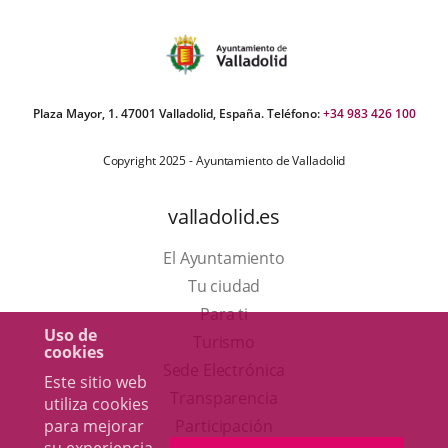
Plaza Mayor, 1. 47001 Valladolid, España. Teléfono:
+34 983 426 100
Copyright 2025 - Ayuntamiento de Valladolid
valladolid.es
El Ayuntamiento
Tu ciudad
Para ti
Uso de
Este
Turismo
cookies
enlace
Enlace
Sede Electrónica
Este sitio web
se
a
Transparencia
utiliza cookies
abrirá
una
para mejorar
Participación