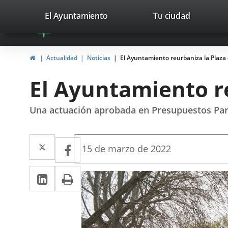
Portal
Saltar al contenido
valladolid.es
El Ayuntamiento
Tu ciudad
avaTop
Web
del
Inicio
Actualidad
Noticias
El Ayuntamiento reurbaniza la Plaza 
Ayuntamiento
El Ayuntamiento re
de
Valladolid
Una actuación aprobada en Presupuestos Par
Twitter
Enlace
Facebook
Enlace
Fecha
15 de marzo de 2022
de
a
a
la
LinkedIn
Enlace
Imprimir
una
noticia
una
a
aplicación
aplicación
una
externa.
externa.
aplicación