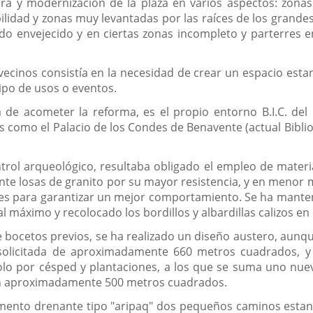
a y modernización de la plaza en varios aspectos: zonas
lidad y zonas muy levantadas por las raíces de los grandes
ado envejecido y en ciertas zonas incompleto y parterres
 vecinos consistía en la necesidad de crear un espacio esta
tipo de usos o eventos.
 de acometer la reforma, es el propio entorno B.I.C. del 
s como el Palacio de los Condes de Benavente (actual Bibliot
rol arqueológico, resultaba obligado el empleo de materia
te losas de granito por su mayor resistencia, y en menor me
s para garantizar un mejor comportamiento. Se ha mantenido
 máximo y recolocado los bordillos y albardillas calizos en
 de bocetos previos, se ha realizado un diseño austero, aun
 solicitada de aproximadamente 660 metros cuadrados, y
o por césped y plantaciones, a los que se suma uno nuevo
 en aproximadamente 500 metros cuadrados.
nto drenante tipo "aripaq" dos pequeños caminos estancia