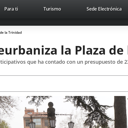
Este
En
Para ti
Turismo
Sede Electrónica
Accesibilidad
Trabaja con nosotros
Contac
enlace
a
se
un
abrirá
apl
de la Trinidad
en
ext
una
urbaniza la Plaza de 
ventana
nueva.
ticipativos que ha contado con un presupuesto de 2